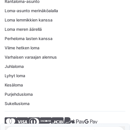
Rantaloma-asunto
Loma-asunto merinäköalalla
Loma lemmikkien kanssa
Loma meren äärellä
Perheloma lasten kanssa
Viime hetken loma
Varhaisen varaajan alennus
Juhlaloma
Lyhyt loma
Kesäloma
Purjehdusloma
Sukellusloma