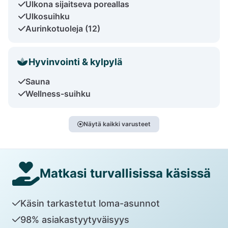
Ulkona sijaitseva poreallas
Ulkosuihku
Aurinkotuoleja (12)
Hyvinvointi & kylpylä
Sauna
Wellness-suihku
Näytä kaikki varusteet
Matkasi turvallisissa käsissä
Käsin tarkastetut loma-asunnot
98% asiakastyytyväisyys