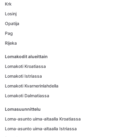
Krk
Losinj
Opatija
Pag
Rijeka
Lomakodit alueittain
Lomakoti Kroatiassa
Lomakoti Istriassa
Lomakoti Kvarnerinlahdella
Lomakoti Dalmatiassa
Lomasuunnittelu
Loma-asunto uima-altaalla Kroatiassa
Loma-asunto uima-altaalla Istriassa