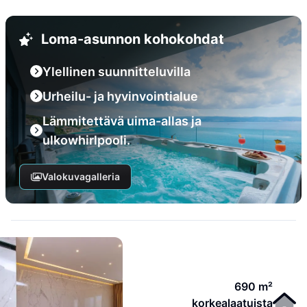
Loma-asunnon kohokohdat
Ylellinen suunnitteluvilla
Urheilu- ja hyvinvointialue
Lämmitettävä uima-allas ja
ulkowhirlpooli.
Valokuvagalleria
690 m²
korkealaatuista