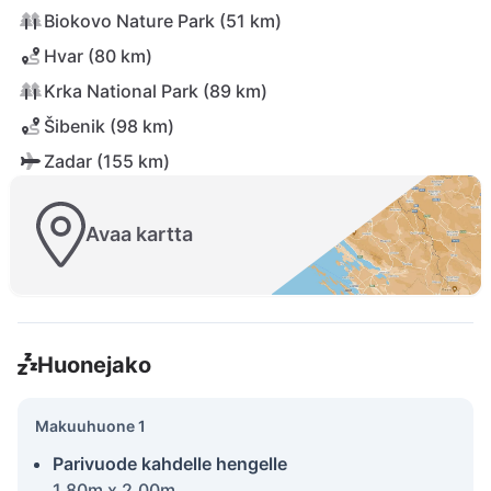
Biokovo Nature Park (51 km)
Hvar (80 km)
Krka National Park (89 km)
Šibenik (98 km)
Zadar (155 km)
Avaa kartta
Huonejako
Makuuhuone 1
Parivuode kahdelle hengelle
1.80m x 2.00m