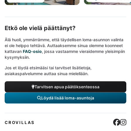
Etkö ole vielä päättänyt?
Älä huoli, ymmärrämme, että täydellisen loma-asunnon valinta
ei ole helppo tehtävä. Auttaaksemme sinua olemme koonneet
kattavan
FAQ-osio
, jossa vastaamme vieraidemme yleisimpiin
kysymyksiin.
Jos et löydä etsimääsi tai tarvitset lisätietoja,
asiakaspalvelumme auttaa sinua mielellään.
Tarvitsen apua päätöksenteossa
Löydä lisää loma-asuntoja
Cro
C
CROVILLAS