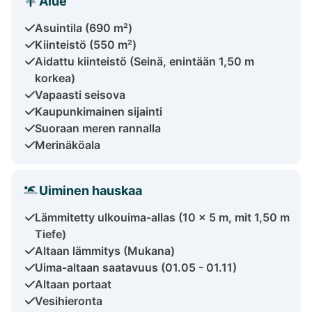
Alue
Asuintila (690 m²)
Kiinteistö (550 m²)
Aidattu kiinteistö (Seinä, enintään 1,50 m
korkea)
Vapaasti seisova
Kaupunkimainen sijainti
Suoraan meren rannalla
Merinäköala
Uiminen hauskaa
Lämmitetty ulkouima-allas (10 x 5 m, mit 1,50 m
Tiefe)
Altaan lämmitys (Mukana)
Uima-altaan saatavuus (01.05 - 01.11)
Altaan portaat
Vesihieronta