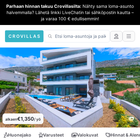
Parhaan hinnan takuu Crovillasilta:
Nähty sama loma-asunto
halvemmalla? Lähetä linkki LiveChatin tai sähköpostin kautta –
ja varaa 100 € edullisemmin!
CROVILLAS
€1,350
alkaen
/ yö
Huonejako
Varusteet
Valokuvat
Hinnat & Ale