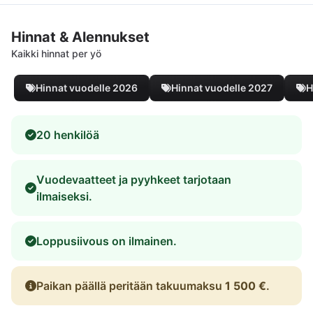
Hinnat & Alennukset
Kaikki hinnat per yö
Hinnat vuodelle 2026
Hinnat vuodelle 2027
H
20 henkilöä
Vuodevaatteet ja pyyhkeet tarjotaan
ilmaiseksi.
Loppusiivous on ilmainen.
Paikan päällä peritään takuumaksu
1 500 €
.