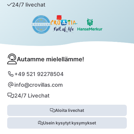
24/7 livechat
Autamme mielellämme!
+49 521 92278504
info@crovillas.com
24/7 Livechat
Aloita livechat
Usein kysytyt kysymykset