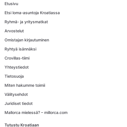
Etusivu
Etsi loma-asuntoja Kroatiassa
Ryhmä- ja yritysmatkat
Arvostelut
Omistajan kirjautuminen
Ryhtyä isännäksi
Crovillas-tiimi
Yhteystiedot
Tietosuoja
Miten hakumme toimii
Välitysehdot
Juridiset tiedot
Mallorca mielessä? – millorca.com
Tutustu Kroatiaan