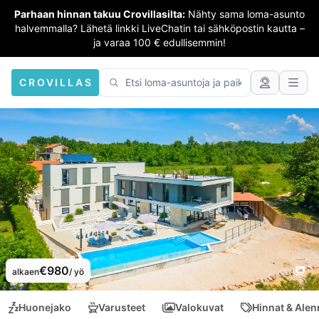
Parhaan hinnan takuu Crovillasilta:
Nähty sama loma-asunto
halvemmalla? Lähetä linkki LiveChatin tai sähköpostin kautta –
ja varaa 100 € edullisemmin!
CROVILLAS
€980
alkaen
/ yö
Huonejako
Varusteet
Valokuvat
Hinnat & Ale