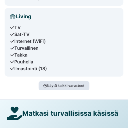
Living
TV
Sat-TV
Internet (WiFi)
Turvallinen
Takka
Puuhella
Ilmastointi (18)
Näytä kaikki varusteet
Matkasi turvallisissa käsissä