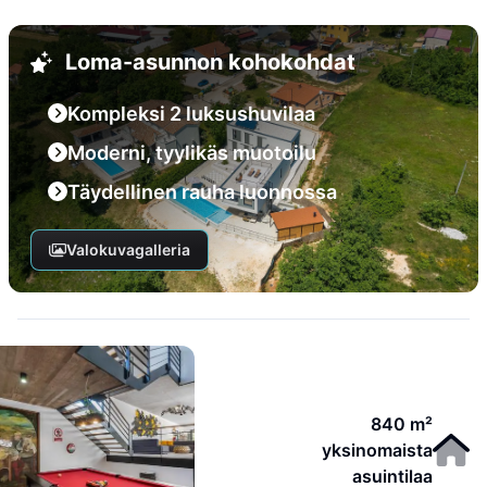
Loma-asunnon kohokohdat
Kompleksi 2 luksushuvilaa
Moderni, tyylikäs muotoilu
Täydellinen rauha luonnossa
Valokuvagalleria
840 m²
yksinomaista
asuintilaa