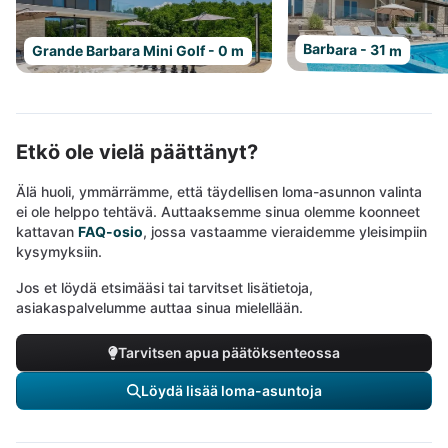
Barbara - 31 m
Grande Barbara Mini Golf - 0 m
Etkö ole vielä päättänyt?
Älä huoli, ymmärrämme, että täydellisen loma-asunnon valinta
ei ole helppo tehtävä. Auttaaksemme sinua olemme koonneet
kattavan
FAQ-osio
, jossa vastaamme vieraidemme yleisimpiin
kysymyksiin.
Jos et löydä etsimääsi tai tarvitset lisätietoja,
asiakaspalvelumme auttaa sinua mielellään.
Tarvitsen apua päätöksenteossa
Löydä lisää loma-asuntoja