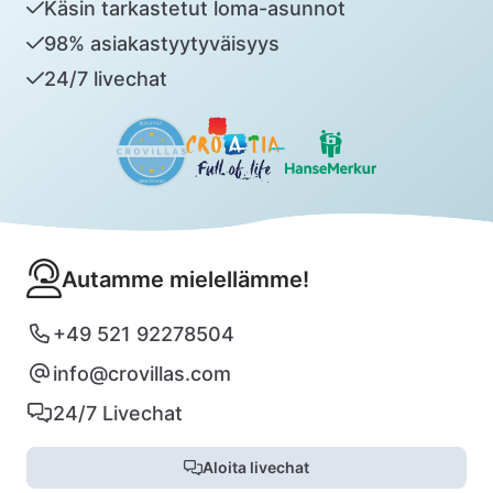
Käsin tarkastetut loma-asunnot
98% asiakastyytyväisyys
24/7 livechat
Autamme mielellämme!
+49 521 92278504
info@crovillas.com
24/7 Livechat
Aloita livechat