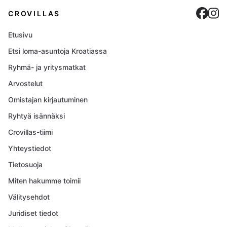
Cro
C
CROVILLAS
Etusivu
Etsi loma-asuntoja Kroatiassa
Ryhmä- ja yritysmatkat
Arvostelut
Omistajan kirjautuminen
Ryhtyä isännäksi
Crovillas-tiimi
Yhteystiedot
Tietosuoja
Miten hakumme toimii
Välitysehdot
Juridiset tiedot