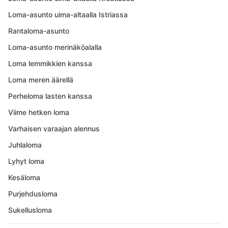
Loma-asunto uima-altaalla Istriassa
Rantaloma-asunto
Loma-asunto merinäköalalla
Loma lemmikkien kanssa
Loma meren äärellä
Perheloma lasten kanssa
Viime hetken loma
Varhaisen varaajan alennus
Juhlaloma
Lyhyt loma
Kesäloma
Purjehdusloma
Sukellusloma