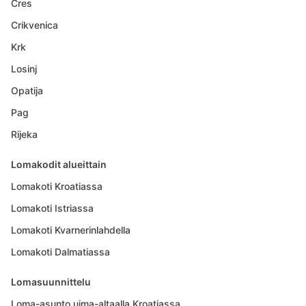
Cres
Crikvenica
Krk
Losinj
Opatija
Pag
Rijeka
Lomakodit alueittain
Lomakoti Kroatiassa
Lomakoti Istriassa
Lomakoti Kvarnerinlahdella
Lomakoti Dalmatiassa
Lomasuunnittelu
Loma-asunto uima-altaalla Kroatiassa