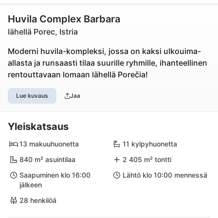
Huvila Complex Barbara
lähellä Porec, Istria
Moderni huvila-kompleksi, jossa on kaksi ulkouima-
allasta ja runsaasti tilaa suurille ryhmille, ihanteellinen
rentouttavaan lomaan lähellä Porečia!
Lue kuvaus
Jaa
Yleiskatsaus
13 makuuhuonetta
11 kylpyhuonetta
840 m² asuintilaa
2 405 m² tontti
Saapuminen klo 16:00
Lähtö klo 10:00 mennessä
jälkeen
28 henkilöä