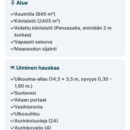
Alue
Asuintila (840 m²)
Kiinteistö (2405 m²)
Aidattu kiinteistö (Pensasaita, enintään 2 m
korkea)
Vapaasti seisova
Maaseudun sijainti
Uiminen hauskaa
Ulkouima-allas (14,5 x 3,5 m, syvyys 0,30 -
1,60 m.)
Suolavesi
Altaan portaat
Vesihieronta
Ulkosuihku
Aurinkotuoleja (24)
Aurinkovarjo (4)