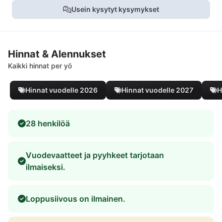
Usein kysytyt kysymykset
Hinnat & Alennukset
Kaikki hinnat per yö
Hinnat vuodelle 2026
Hinnat vuodelle 2027
H
28 henkilöä
Vuodevaatteet ja pyyhkeet tarjotaan
ilmaiseksi.
Loppusiivous on ilmainen.