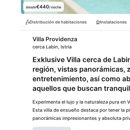
€440
desde
/ noche
Distribución de habitaciones
Instalaciones
Villa Providenza
cerca Labin, Istria
Exklusive Villa cerca de Labi
región, vistas panorámicas, 
entretenimiento, así como abs
aquellos que buscan tranquil
Experimenta el lujo y la naturaleza pura en V
Esta villa de ensueño destaca por tener la p
panorámicas impresionantes y absoluta priva
entretenimiento o relájate en la playa Biljin