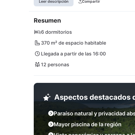
Leer descripción
Compartir
playas de Rupa y el encantador pueblo pesq
encontrarás tiendas y restaurantes como la p
Resumen
exquisiteces culinarias. Ideal para aquellos q
perfecto para descansar y relajarse, ¡un par
6 dormitorios
ahora tus vacaciones inolvidables en Villa 
370 m² de espacio habitable
Llegada a partir de las 16:00
12 personas
Aspectos destacados d
Paraíso natural y privacidad ab
Mayor piscina de la región