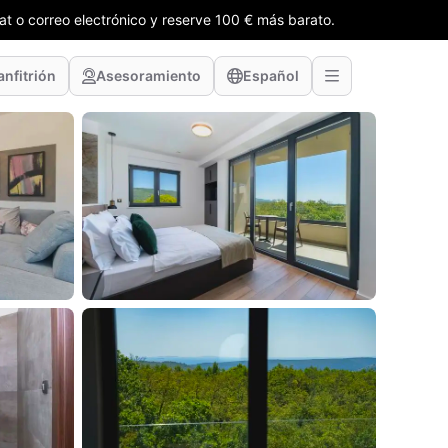
t o correo electrónico y reserve 100 € más barato.
anfitrión
Asesoramiento
Español