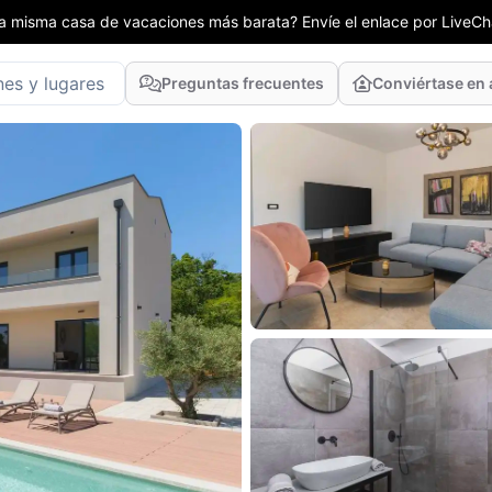
la misma casa de vacaciones más barata? Envíe el enlace por LiveCha
Preguntas frecuentes
Conviértase en 