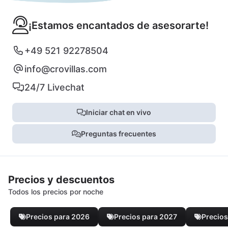
¡Estamos encantados de asesorarte!
+49 521 92278504
info@crovillas.com
24/7 Livechat
Iniciar chat en vivo
Preguntas frecuentes
Precios y descuentos
Todos los precios por noche
Precios para 2026
Precios para 2027
Precios