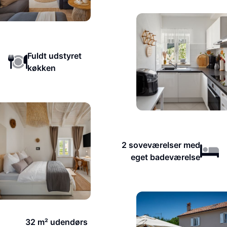
Fuldt udstyret
køkken
2 soveværelser med
eget badeværelse
32 m² udendørs