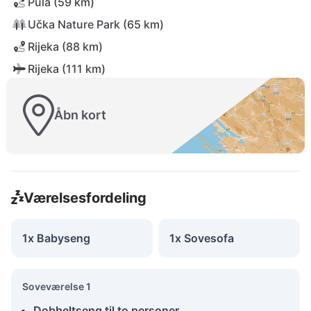
Pula (59 km)
Učka Nature Park (65 km)
Rijeka (88 km)
Rijeka (111 km)
Åbn kort
Værelsesfordeling
1x Babyseng
1x Sovesofa
Soveværelse 1
Dobbeltseng til to personer