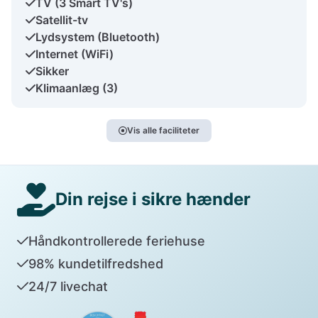
TV (3 Smart TV's)
Satellit-tv
Lydsystem (Bluetooth)
Internet (WiFi)
Sikker
Klimaanlæg (3)
Vis alle faciliteter
Din rejse i sikre hænder
Håndkontrollerede feriehuse
98% kundetilfredshed
24/7 livechat