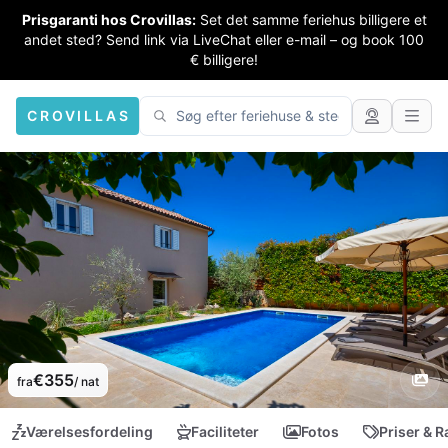
Prisgaranti hos Crovillas:
Set det samme feriehus billigere et
andet sted? Send link via LiveChat eller e-mail – og book 100
€ billigere!
CROVILLAS
€355
fra
/ nat
Værelsesfordeling
Faciliteter
Fotos
Priser & R