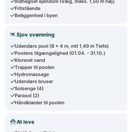
Indhegnet ejendom (Væg, maks. 1,50 m høj)
Fritstående
Beliggenhed i byen
Sjov svømning
Udendørs pool (8 x 4 m, mit 1,49 m Tiefe)
Poolens tilgængelighed (01.04. - 31.10.)
Kloreret vand
Trapper til poolen
Hydromassage
Udendørs bruser
Solsenge (4)
Parasol (2)
Håndklæder til poolen
At leve