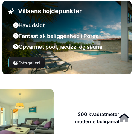
Villaens højdepunkter
Havudsigt
Fantastisk beliggenhed i Porec
Opvarmet pool, jacuzzi og sauna
Fotogalleri
200 kvadratmeter
moderne boligareal