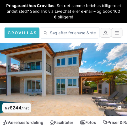
Prisgaranti hos Crovillas:
Set det samme feriehus billigere et
andet sted? Send link via LiveChat eller e-mail – og book 100
€ billigere!
CROVILLAS
€244
fra
/ nat
Værelsesfordeling
Faciliteter
Fotos
Priser & R