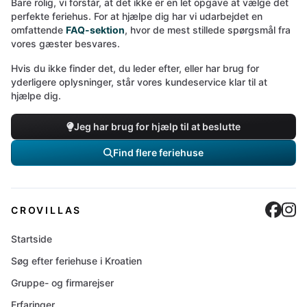
Bare rolig, vi forstår, at det ikke er en let opgave at vælge det
perfekte feriehus. For at hjælpe dig har vi udarbejdet en
omfattende
FAQ-sektion
, hvor de mest stillede spørgsmål fra
vores gæster besvares.
Hvis du ikke finder det, du leder efter, eller har brug for
yderligere oplysninger, står vores kundeservice klar til at
hjælpe dig.
Jeg har brug for hjælp til at beslutte
Find flere feriehuse
Cro
C
CROVILLAS
Startside
Søg efter feriehuse i Kroatien
Gruppe- og firmarejser
Erfaringer