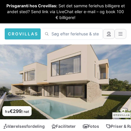
Prisgaranti hos Crovillas:
Set det samme feriehus billigere et
andet sted? Send link via LiveChat eller e-mail – og book 100
€ billigere!
CROVILLAS
€299
fra
/ nat
Værelsesfordeling
Faciliteter
Fotos
Priser & R