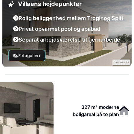
Villaens højdepunkter
Rolig beliggenhed mellem Trogir og Split
Privat opvarmet pool og spabad
Separat arbejdsværelse til fjernarbejde
Fotogalleri
327 m² moderne
boligareal på to plan