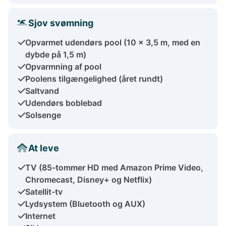
Sjov svømning
Opvarmet udendørs pool (10 x 3,5 m, med en
dybde på 1,5 m)
Opvarmning af pool
Poolens tilgængelighed (året rundt)
Saltvand
Udendørs boblebad
Solsenge
At leve
TV (85-tommer HD med Amazon Prime Video,
Chromecast, Disney+ og Netflix)
Satellit-tv
Lydsystem (Bluetooth og AUX)
Internet