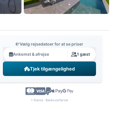
Vælg rejsedatoer for at se priser
Ankomst & afrejse
1 gæst
Tjek tilgængelighed
+ Klarna · Bankoverførsel