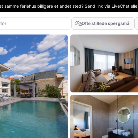
t samme feriehus billigere et andet sted? Send link via LiveChat eller
Ofte stillede spørgsmål