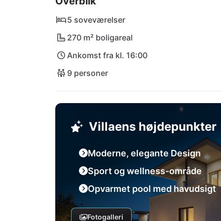
Overblik
Udforsk den nærliggende by Trogir eller natio
uforglemmelige dage under den middelhavsk
5 soveværelser
270 m² boligareal
Ankomst fra kl. 16:00
9 personer
Villaens højdepunkter
Moderne, elegante Design
Sport og wellness-område
Opvarmet pool med havudsigt
Fotogalleri