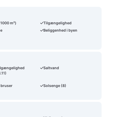
(1000 m²)
Tilgængelighed
de
Beliggenhed i byen
ilgængelighed
Saltvand
1.11)
 bruser
Solsenge (8)