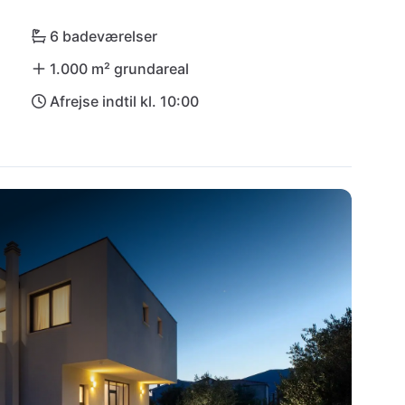
nalparken Krka - alt er nemt at nå for 
e sol!
6 badeværelser
1.000 m² grundareal
Afrejse indtil kl. 10:00