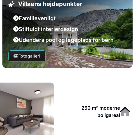
Villaens højdepunkter
Familievenligt
Stilfuldt interiørdesign
Udendørs pool og legeplads for børn
Fotogalleri
250 m² moderne
boligareal