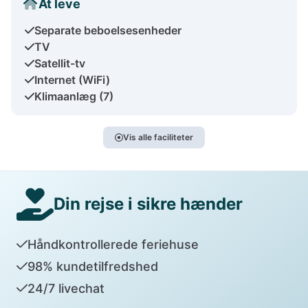
At leve
Separate beboelsesenheder
TV
Satellit-tv
Internet (WiFi)
Klimaanlæg (7)
Vis alle faciliteter
Din rejse i sikre hænder
Håndkontrollerede feriehuse
98% kundetilfredshed
24/7 livechat