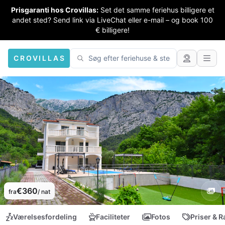
Prisgaranti hos Crovillas:
Set det samme feriehus billigere et
andet sted? Send link via LiveChat eller e-mail – og book 100
€ billigere!
CROVILLAS
€360
fra
/ nat
Værelsesfordeling
Faciliteter
Fotos
Priser & R