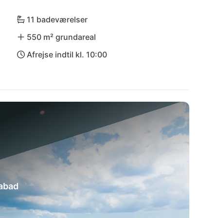
kter fra supermarkedet Studenac. Spaltes 
ur derfra; det majestætiske Biokovo-bjerg 
11 badeværelser
XXL - din drømmeferie begynder her!
550 m² grundareal
Afrejse indtil kl. 10:00
abad