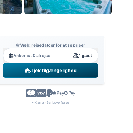
Vælg rejsedatoer for at se priser
Ankomst & afrejse
1 gæst
Tjek tilgængelighed
+ Klarna · Bankoverførsel