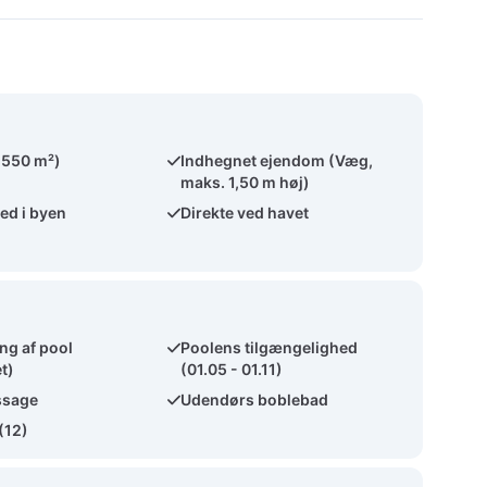
(550 m²)
Indhegnet ejendom (Væg,
maks. 1,50 m høj)
ed i byen
Direkte ved havet
g af pool
Poolens tilgængelighed
t)
(01.05 - 01.11)
ssage
Udendørs boblebad
(12)