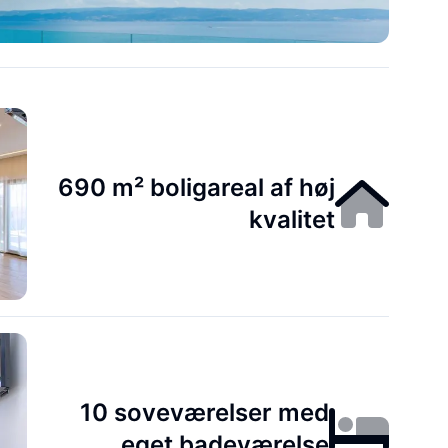
690 m² boligareal af høj
kvalitet
10 soveværelser med
eget badeværelse