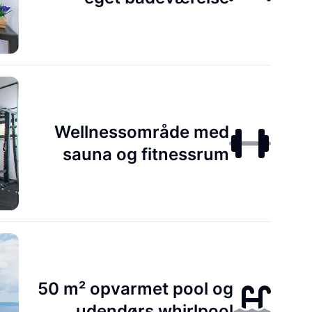
Wellnessområde med
sauna og fitnessrum
50 m² opvarmet pool og
udendørs whirlpool