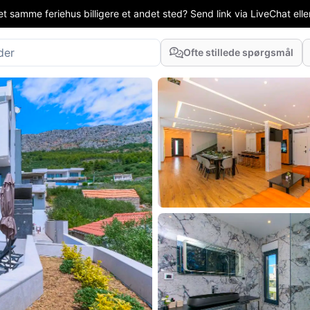
t samme feriehus billigere et andet sted? Send link via LiveChat eller
Ofte stillede spørgsmål