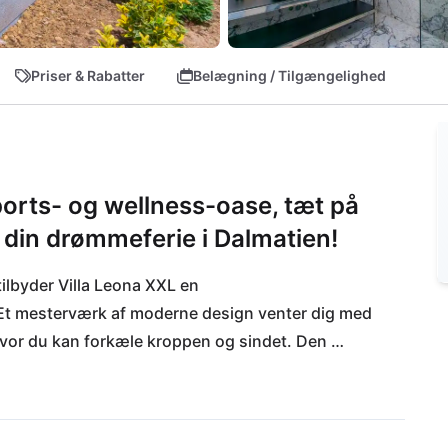
Priser & Rabatter
Belægning / Tilgængelighed
rts- og wellness-oase, tæt på
 din drømmeferie i Dalmatien!
tilbyder Villa Leona XXL en 
Et mesterværk af moderne design venter dig med 
vor du kan forkæle kroppen og sindet. Den 
t, mens afslapning er i højsædet i det udendørs 
en Suhi potok - dyk ned i det krystalklare 
an findes på den nærliggende restaurant Konoba 