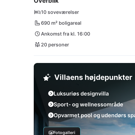
Overblik
Posejdon eller tilbered lækkerier med produ
pulserende bymidte ligger kun en kort køret
10 soveværelser
tiltrækker også eventyrlystne. Villa Leona 
690 m² boligareal
Ankomst fra kl. 16:00
20 personer
Villaens højdepunkter
Luksuriøs designvilla
Sport- og wellnessområde
Opvarmet pool og udendørs sp
Fotogalleri