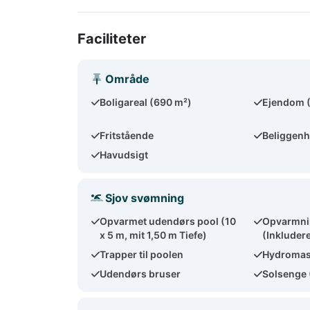
Faciliteter
Område
Boligareal (690 m²)
Ejendom 
Fritstående
Beliggenh
Havudsigt
Sjov svømning
Opvarmet udendørs pool (10
Opvarmnin
x 5 m, mit 1,50 m Tiefe)
(Inkludere
Trapper til poolen
Hydroma
Udendørs bruser
Solsenge 