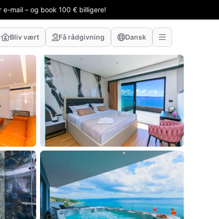
 e-mail – og book 100 € billigere!
Bliv vært
Få rådgivning
Dansk