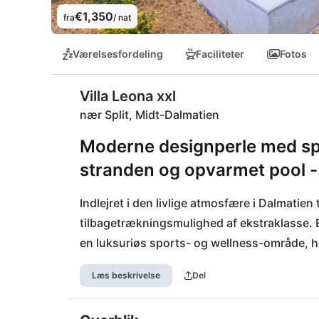
€1,350
fra
/ nat
Værelsesfordeling
Faciliteter
Fotos
Villa Leona xxl
nær Split, Midt-Dalmatien
Moderne designperle med spo
stranden og opvarmet pool -
Indlejret i den livlige atmosfære i Dalmatien 
tilbagetrækningsmulighed af ekstraklasse. 
en luksuriøs sports- og wellness-område, h
opvarmede pool indbyder til et bad året rund
Læs beskrivelse
Del
spabad. Kun få skridt adskiller dig fra strand
Adriaterhavsvand! Kulinariske oplevelser k