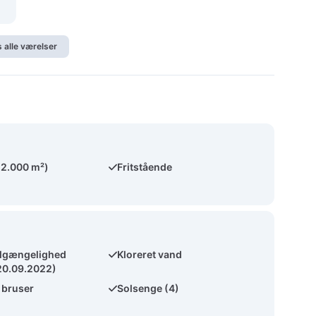
s alle værelser
(2.000 m²)
Fritstående
ilgængelighed
Kloreret vand
 20.09.2022)
 bruser
Solsenge (4)