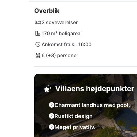
beundre den imponerende Røde og Blå Sø elle
Overblik
Voda. Den betagende natur i Biokovo Natur
også kun en kort køretur væk.

3 soveværelser
170 m² boligareal
Villa Ognjistar er perfekt beliggende med n
Ankomst fra kl. 16:00
lufthavne, så du kan skabe uforglemmelige 
6 (+3) personer
Villaens højdepunkter
Charmant landhus med pool.
Rustikt design
Meget privatliv.