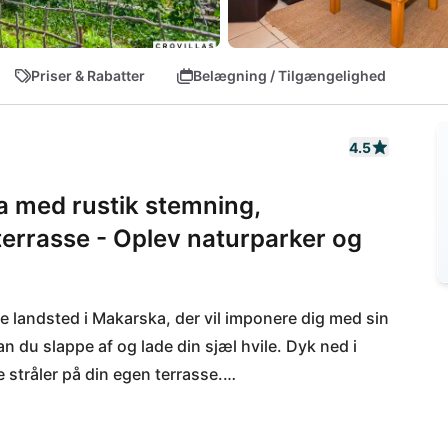
Priser & Rabatter
Belægning / Tilgængelighed
4.5
a med rustik stemning,
 terrasse - Oplev naturparker og
e landsted i Makarska, der vil imponere dig med sin 
n du slappe af og lade din sjæl hvile. Dyk ned i 
stråler på din egen terrasse.

g: Gå en tur gennem det maleriske Imotski, 