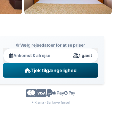
Vælg rejsedatoer for at se priser
Ankomst & afrejse
1 gæst
Tjek tilgængelighed
+ Klarna · Bankoverførsel