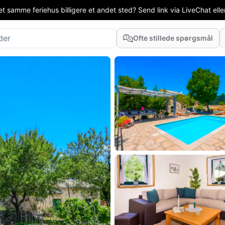
t samme feriehus billigere et andet sted? Send link via LiveChat eller
Ofte stillede spørgsmål