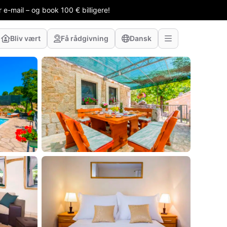
 e-mail – og book 100 € billigere!
Bliv vært
Få rådgivning
Dansk