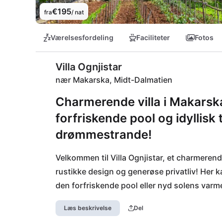
€195
fra
/ nat
Værelsesfordeling
Faciliteter
Fotos
Villa Ognjistar
nær Makarska, Midt-Dalmatien
Charmerende villa i Makarsk
forfriskende pool og idyllisk
drømmestrande!
Velkommen til Villa Ognjistar, et charmerend
rustikke design og generøse privatliv! Her ka
den forfriskende pool eller nyd solens varme 
Læs beskrivelse
Del
I området venter der mange opdagelser på di