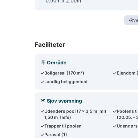
0.90m x 2.00m
Vi
Faciliteter
Område
Boligareal (170 m²)
Ejendom 
Landlig beliggenhed
Sjov svømning
Udendørs pool (7 x 3,5 m, mit
Poolens t
1,50 m Tiefe)
(20.05. -
Trapper til poolen
Udendørs
Parasol (1)