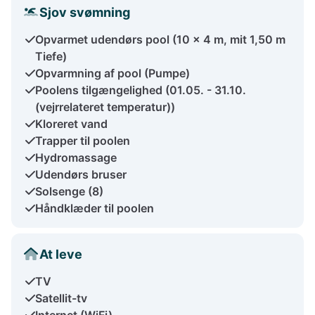
Sjov svømning
Opvarmet udendørs pool (10 x 4 m, mit 1,50 m
Tiefe)
Opvarmning af pool (Pumpe)
Poolens tilgængelighed (01.05. - 31.10.
(vejrrelateret temperatur))
Kloreret vand
Trapper til poolen
Hydromassage
Udendørs bruser
Solsenge (8)
Håndklæder til poolen
At leve
TV
Satellit-tv
Internet (WiFi)