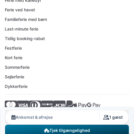
Ferie med kæledyr
Ferie ved havet
Familieferie med børn
Last-minute ferie
Tidlig booking-rabat
Festferie
Kort ferie
Sommerferie
Sejlerferie
Dykkerferie
© 2026 Crovillas GmbH
Ankomst & afrejse
1 gæst
Tjek tilgængelighed