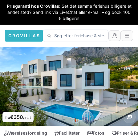
Prisgaranti hos Crovillas:
Set det samme feriehus billigere et
andet sted? Send link via LiveChat eller e-mail – og book 100
€ billigere!
CROVILLAS
€350
fra
/ nat
Værelsesfordeling
Faciliteter
Fotos
Priser & R