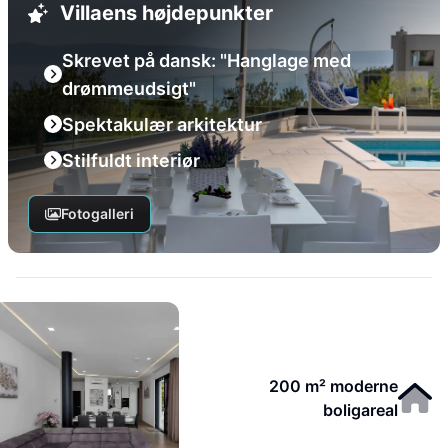
Villaens højdepunkter
Skrevet på dansk: "Hanglage med
drømmeudsigt"
Spektakulær arkitektur
Stilfuldt interiør
Fotogalleri
200 m² moderne
boligareal