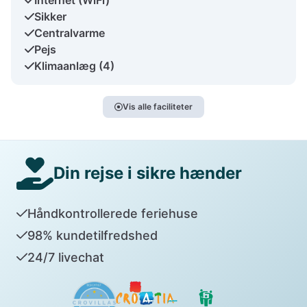
Sikker
Centralvarme
Pejs
Klimaanlæg (4)
Vis alle faciliteter
Din rejse i sikre hænder
Håndkontrollerede feriehuse
98% kundetilfredshed
24/7 livechat