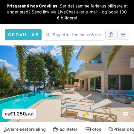
Prisgaranti hos Crovillas:
Set det samme feriehus billigere et
andet sted? Send link via LiveChat eller e-mail – og book 100
€ billigere!
CROVILLAS
€1,250
fra
/ nat
Værelsesfordeling
Faciliteter
Fotos
Priser & R