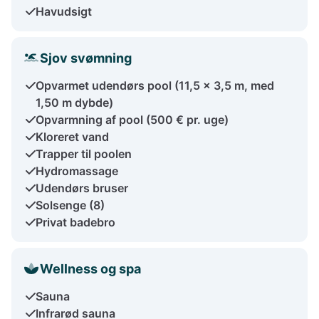
Havudsigt
Sjov svømning
Opvarmet udendørs pool (11,5 x 3,5 m, med
1,50 m dybde)
Opvarmning af pool (500 € pr. uge)
Kloreret vand
Trapper til poolen
Hydromassage
Udendørs bruser
Solsenge (8)
Privat badebro
Wellness og spa
Sauna
Infrarød sauna