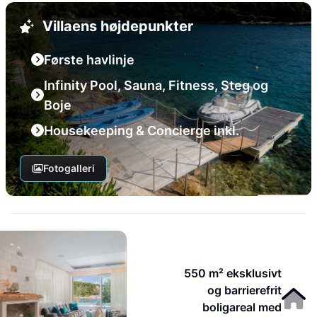
Villaens højdepunkter
Første havlinje
Infinity Pool, Sauna, Fitness, Steg og
Boje
Housekeeping & Concierge inkl.
Fotogalleri
550 m² eksklusivt
og barrierefrit
boligareal med