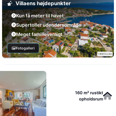
Villaens højdepunkter
Kun få meter til havet
Supertoller udendørsområde
Meget familievenligt
Fotogalleri
160 m² rustikt
opholdsrum