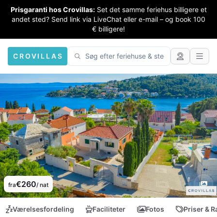
Prisgaranti hos Crovillas:
Set det samme feriehus billigere et
andet sted? Send link via LiveChat eller e-mail – og book 100
€ billigere!
CROVILLAS
€260
fra
/ nat
Værelsesfordeling
Faciliteter
Fotos
Priser & R