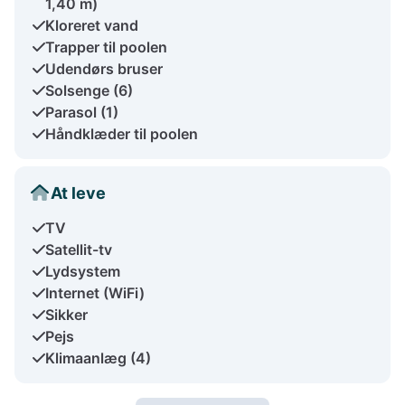
1,40 m)
Kloreret vand
Trapper til poolen
Udendørs bruser
Solsenge (6)
Parasol (1)
Håndklæder til poolen
At leve
TV
Satellit-tv
Lydsystem
Internet (WiFi)
Sikker
Pejs
Klimaanlæg (4)