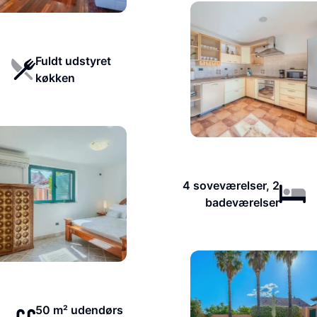
Fuldt udstyret
køkken
4 soveværelser, 2
badeværelser
50 m² udendørs