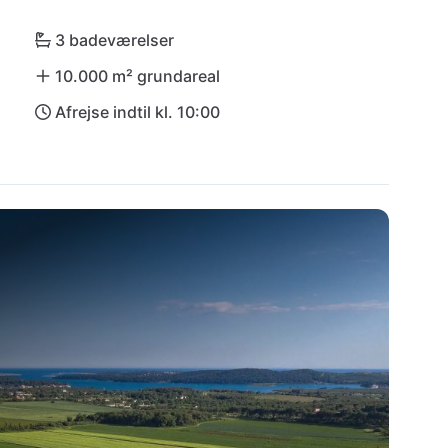
yk ned i den historiske atmosfære i Rovinj - Villa 
ge ferieminder!
3 badeværelser
10.000 m² grundareal
Afrejse indtil kl. 10:00