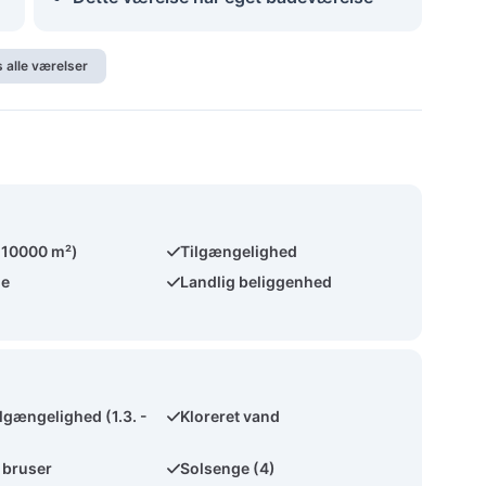
s alle værelser
(10000 m²)
Tilgængelighed
de
Landlig beliggenhed
lgængelighed (1.3. -
Kloreret vand
 bruser
Solsenge (4)