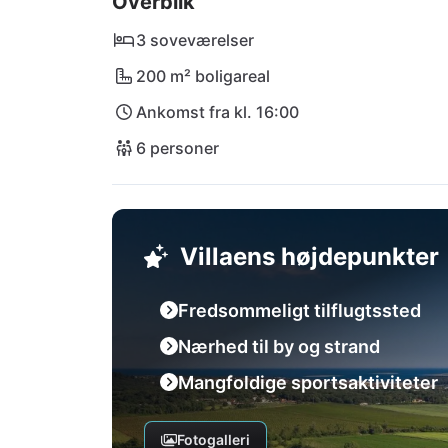
Overblik
det naturskønne paradis Kap Kamenjak eller d
Mauri er din perfekte base for uforglemmeli
3 soveværelser
200 m² boligareal
Ankomst fra kl. 16:00
6 personer
Villaens højdepunkter
Fredsommeligt tilflugtssted
Nærhed til by og strand
Mangfoldige sportsaktiviteter
Fotogalleri