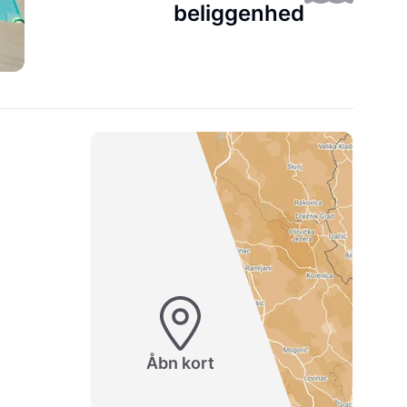
beliggenhed
Åbn kort