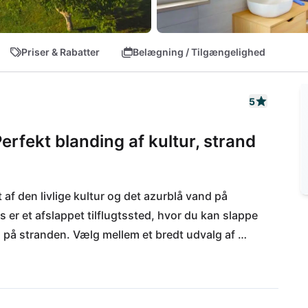
Priser & Rabatter
Belægning / Tilgængelighed
5
Perfekt blanding af kultur, strand
t af den livlige kultur og det azurblå vand på 
 er et afslappet tilflugtssted, hvor du kan slappe 
 på stranden. Vælg mellem et bredt udvalg af 
len på din private terrasse. De daglige 
er ligger blot et stenkast derfra. Gourmeter kan 
r som Konoba Boccaporta eller Batelina. Udforsk 