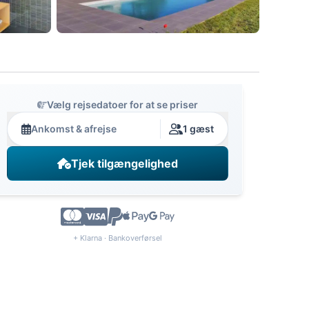
Vælg rejsedatoer for at se priser
Ankomst & afrejse
1 gæst
Tjek tilgængelighed
+ Klarna · Bankoverførsel