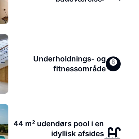
Underholdnings- og
fitnessområde
44 m² udendørs pool i en
idyllisk afsides