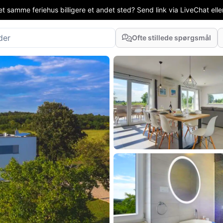
t samme feriehus billigere et andet sted? Send link via LiveChat eller
Ofte stillede spørgsmål