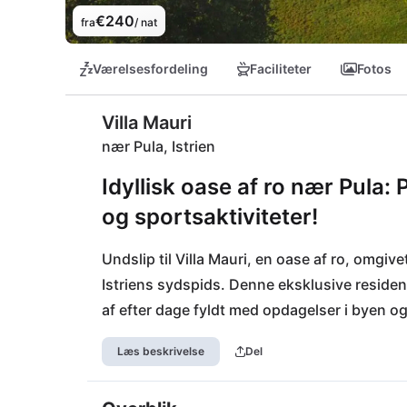
€240
fra
/ nat
Værelsesfordeling
Faciliteter
Fotos
Villa Mauri
nær Pula, Istrien
Idyllisk oase af ro nær Pula: 
og sportsaktiviteter!
Undslip til Villa Mauri, en oase af ro, omgive
Istriens sydspids. Denne eksklusive residens
af efter dage fyldt med opdagelser i byen og
sportsaktiviteter eller nyd blot Middelhavsso
Læs beskrivelse
Del
fornødenheder kan fås i de lokale butikker, d
forkæle sig selv på nærliggende restaurante