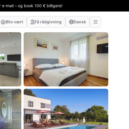
 e-mail – og book 100 € billigere!
Bliv vært
Få rådgivning
Dansk