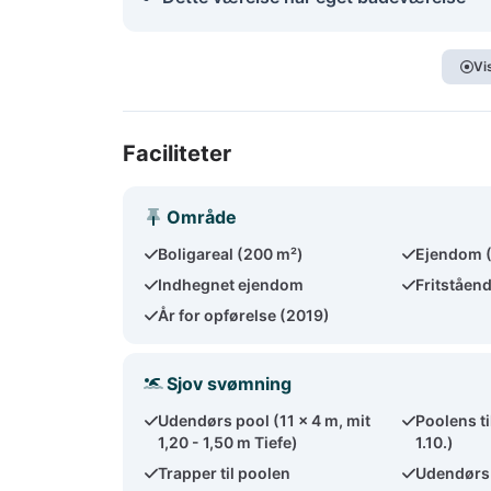
Vi
Faciliteter
Område
Boligareal (200 m²)
Ejendom 
Indhegnet ejendom
Fritståen
År for opførelse (2019)
Sjov svømning
Udendørs pool (11 x 4 m, mit
Poolens ti
1,20 - 1,50 m Tiefe)
1.10.)
Trapper til poolen
Udendørs