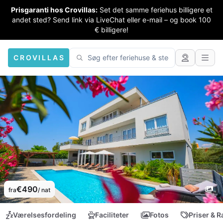
Prisgaranti hos Crovillas:
Set det samme feriehus billigere et
andet sted? Send link via LiveChat eller e-mail – og book 100
€ billigere!
CROVILLAS
€490
fra
/ nat
Værelsesfordeling
Faciliteter
Fotos
Priser & R