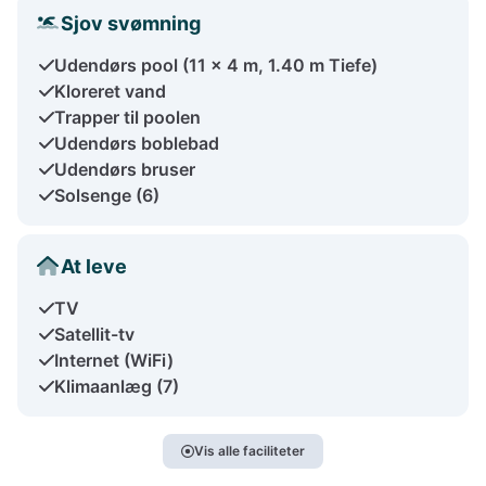
Sjov svømning
Udendørs pool (11 x 4 m, 1.40 m Tiefe)
Kloreret vand
Trapper til poolen
Udendørs boblebad
Udendørs bruser
Solsenge (6)
At leve
TV
Satellit-tv
Internet (WiFi)
Klimaanlæg (7)
Vis alle faciliteter