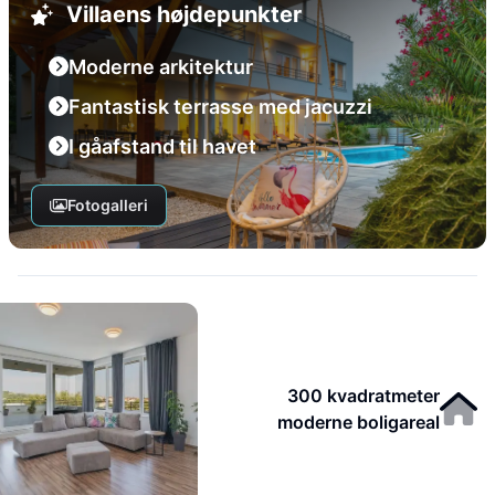
Villaens højdepunkter
Moderne arkitektur
Fantastisk terrasse med jacuzzi
I gåafstand til havet
Fotogalleri
300 kvadratmeter
moderne boligareal