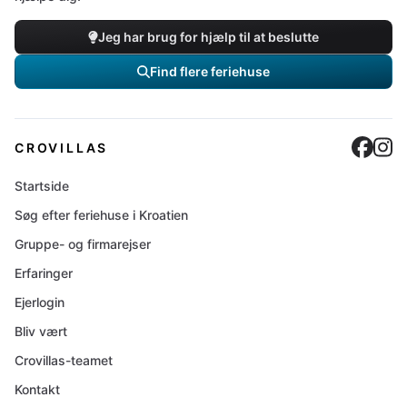
Jeg har brug for hjælp til at beslutte
Find flere feriehuse
Cro
C
CROVILLAS
Startside
Søg efter feriehuse i Kroatien
Gruppe- og firmarejser
Erfaringer
Ejerlogin
Bliv vært
Crovillas-teamet
Kontakt