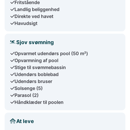
Fritstående
Landlig beliggenhed
Direkte ved havet
Havudsigt
Sjov svømning
Opvarmet udendørs pool (50 m²)
Opvarmning af pool
Stige til svømmebassin
Udendørs boblebad
Udendørs bruser
Solsenge (5)
Parasol (2)
Håndklæder til poolen
At leve