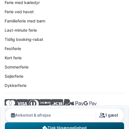
Ferie med kæledyr
Ferie ved havet
Familieferie med børn
Last-minute ferie
Tidlig booking-rabat
Festferie
Kort ferie
Sommerferie
Sejlerferie
Dykkerferie
© 2026 Crovillas GmbH
Ankomst & afrejse
1 gæst
Tjek tilgængelighed