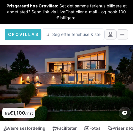
Prisgaranti hos Crovillas:
Set det samme feriehus billigere et
andet sted? Send link via LiveChat eller e-mail – og book 100
€ billigere!
CROVILLAS
€1,100
fra
/ nat
Værelsesfordeling
Faciliteter
Fotos
Priser & R