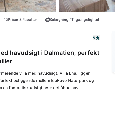
Priser & Rabatter
Belægning / Tilgængelighed
5
ed havudsigt i Dalmatien, perfekt
ilier
merende villa med havudsigt, Villa Ena, ligger i 
Perfekt beliggende mellem Biokovo Naturpark og 
a en fantastisk udsigt over det åbne hav. 
rådet er også ideelt til udflugter til Dubrovnik, 
y Makarska når du på kun 8 km.