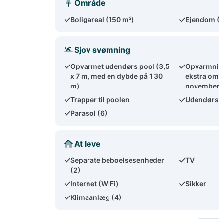
Område
Boligareal (150 m²)
Ejendom 
Sjov svømning
Opvarmet udendørs pool (3,5
Opvarmnin
x 7 m, med en dybde på 1,30
ekstra om
m)
november
Trapper til poolen
Udendørs
Parasol (6)
At leve
Separate beboelsesenheder
TV
(2)
Internet (WiFi)
Sikker
Klimaanlæg (4)