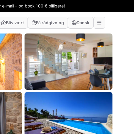
 e-mail – og book 100 € billigere!
Bliv vært
Få rådgivning
Dansk