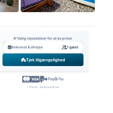
Vælg rejsedatoer for at se priser
Ankomst & afrejse
1 gæst
Tjek tilgængelighed
+ Klarna · Bankoverførsel