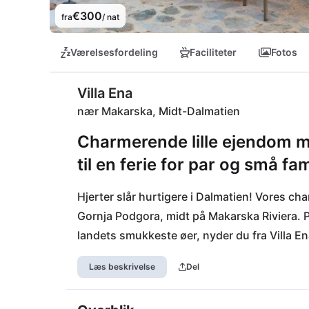
€300
fra
/ nat
Værelsesfordeling
Faciliteter
Fotos
Villa Ena
nær Makarska, Midt-Dalmatien
Charmerende lille ejendom m
til en ferie for par og små fam
Hjerter slår hurtigere i Dalmatien! Vores char
Gornja Podgora, midt på Makarska Riviera. 
landets smukkeste øer, nyder du fra Villa En
Rivieraens strande ligger kun 1 km væk, og om
Læs beskrivelse
Del
Split eller med båd på havet. Den kendte b