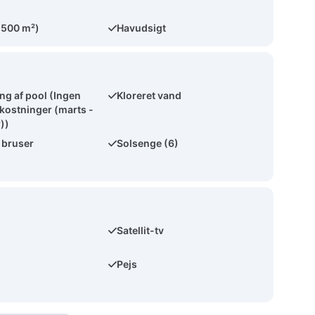
(500 m²)
Havudsigt
g af pool (Ingen
Kloreret vand
kostninger (marts -
))
 bruser
Solsenge (6)
Satellit-tv
Pejs