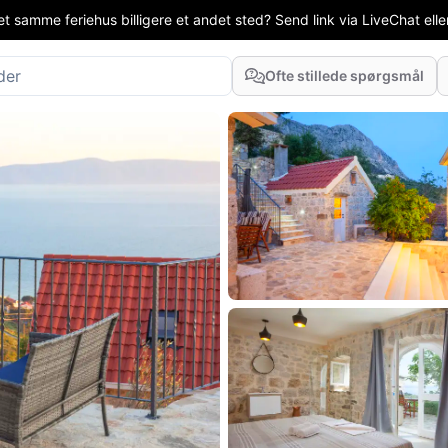
t samme feriehus billigere et andet sted? Send link via LiveChat eller
Ofte stillede spørgsmål