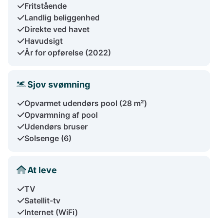
Fritstående
Landlig beliggenhed
Direkte ved havet
Havudsigt
År for opførelse (2022)
Sjov svømning
Opvarmet udendørs pool (28 m²)
Opvarmning af pool
Udendørs bruser
Solsenge (6)
At leve
TV
Satellit-tv
Internet (WiFi)