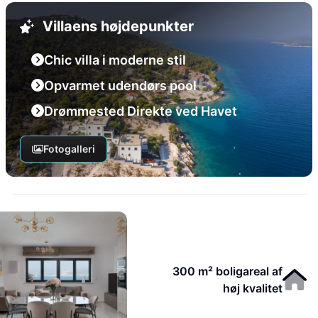
Villaens højdepunkter
Chic villa i moderne stil
Opvarmet udendørs pool
Drømmested Direkte ved Havet
Fotogalleri
300 m² boligareal af
høj kvalitet