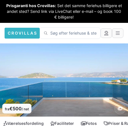
Prisgaranti hos Crovillas:
Set det samme feriehus billigere et
andet sted? Send link via LiveChat eller e-mail – og book 100
€ billigere!
CROVILLAS
€500
fra
/ nat
Værelsesfordeling
Faciliteter
Fotos
Priser & R