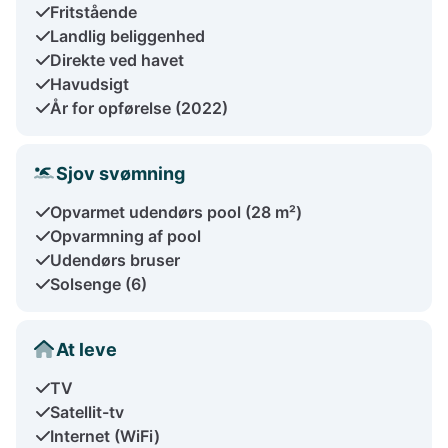
Fritstående
Landlig beliggenhed
Direkte ved havet
Havudsigt
År for opførelse (2022)
Sjov svømning
Opvarmet udendørs pool (28 m²)
Opvarmning af pool
Udendørs bruser
Solsenge (6)
At leve
TV
Satellit-tv
Internet (WiFi)