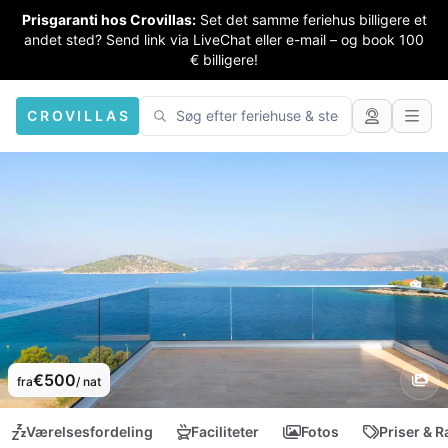
Prisgaranti hos Crovillas:
Set det samme feriehus billigere et
andet sted? Send link via LiveChat eller e-mail – og book 100
€ billigere!
CROVILLAS
€500
fra
/ nat
Værelsesfordeling
Faciliteter
Fotos
Priser & R