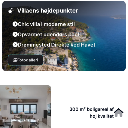
Villaens højdepunkter
Chic villa i moderne stil
Opvarmet udendørs pool
Drømmested Direkte ved Havet
Fotogalleri
300 m² boligareal af
høj kvalitet