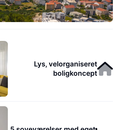
Lys, velorganiseret
boligkoncept
5 soveværelser med eget