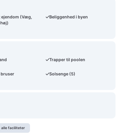
t ejendom (Væg,
Beliggenhed i byen
 høj)
vand
Trapper til poolen
 bruser
Solsenge (5)
 alle faciliteter