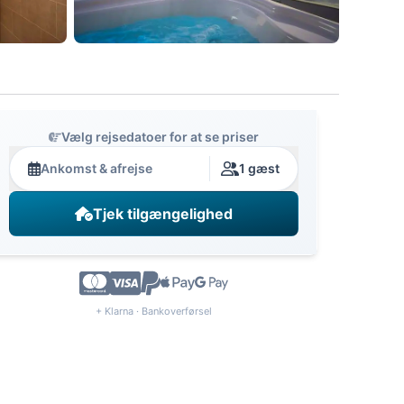
Vælg rejsedatoer for at se priser
Ankomst & afrejse
1 gæst
Tjek tilgængelighed
+ Klarna · Bankoverførsel