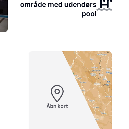
område med udendørs
pool
Åbn kort