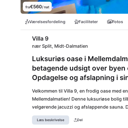
€560
fra
/ nat
Værelsesfordeling
Faciliteter
Fotos
Villa 9
nær Split, Midt-Dalmatien
Luksuriøs oase i Mellemdalma
betagende udsigt over byen o
Opdagelse og afslapning i si
Velkommen til Villa 9, en frodig oase med en
Mellemdalmatien! Denne luksuriøse bolig til
velgørende jacuzzi og afslappende sauna. De
kørestolsvenlig, så alle kan nyde ferien i fu
Læs beskrivelse
Del
supermarked til daglige fornødenheder, en re