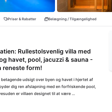
Priser & Rabatter
Belægning / Tilgængelighed
tien: Rullestolsvenlig villa med
g havet, pool, jacuzzi & sauna -
n reneste form!
 betagende udsigt over byen og havet i hjertet af 
byder dig ren afslapning med en forfriskende pool, 
suden er villaen designet til at være 
lde drag. I umiddelbar nærhed finder du en 
staurant til at forkæle ganen samt fantastiske 