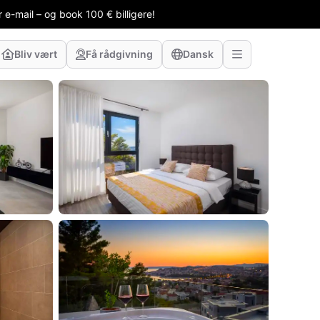
 e-mail – og book 100 € billigere!
Bliv vært
Få rådgivning
Dansk