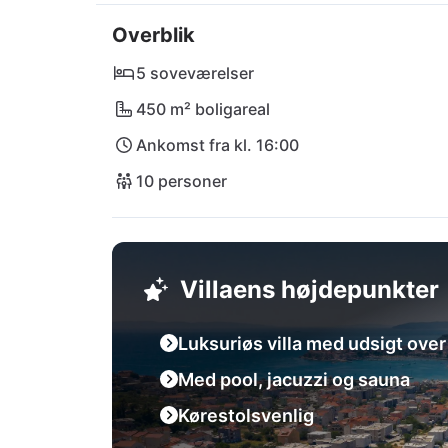
strande til solbadning og svømning. Den pulse
Overblik
historiske seværdigheder, mens steder som O
eventyr. Nationalparken Krka tiltrækker natur
5 soveværelser
tilbagetrækningssted: Villa 9!
450 m² boligareal
Ankomst fra kl. 16:00
10 personer
Villaens højdepunkter
Luksuriøs villa med udsigt ove
Med pool, jacuzzi og sauna
Kørestolsvenlig