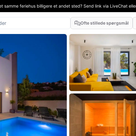
t samme feriehus billigere et andet sted? Send link via LiveChat eller
Ofte stillede spørgsmål