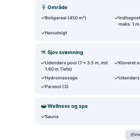
Område
Boligareal (450 m²)
Indhegne
maks. 1 m
Havudsigt
Sjov svømning
Udendørs pool (7 x 3.5 m, mit
Kloreret 
1.60 m Tiefe)
Hydromassage
Udendørs
Parasol (3)
Wellness og spa
Sauna
Vis