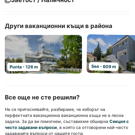
Заетост / Наличност
Други ваканционни къщи в района
Sea - 609 m
Punta - 126 m
Все още не сте решили?
Не се притеснявайте, разбираме, че изборът на
перфектната ваканционна ваканционна къща не е лесна
задача. За да ви помогнем, съставихме обширна
Секция с
често задавани въпроси
, в която са отговорени най-често
задаваните въпроси от нашите гости.