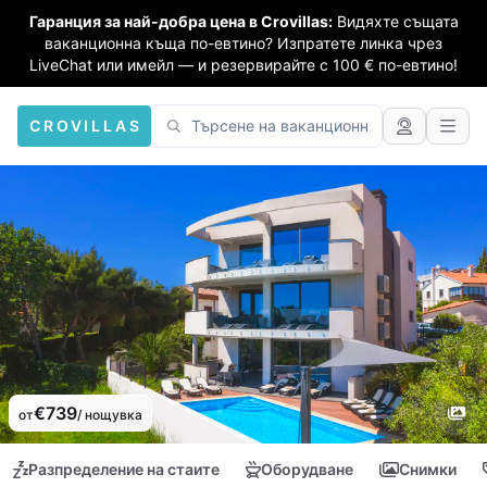
Гаранция за най-добра цена в Crovillas:
Видяхте същата
ваканционна къща по-евтино? Изпратете линка чрез
LiveChat или имейл — и резервирайте с 100 € по-евтино!
CROVILLAS
€739
от
/ нощувка
Разпределение на стаите
Оборудване
Снимки