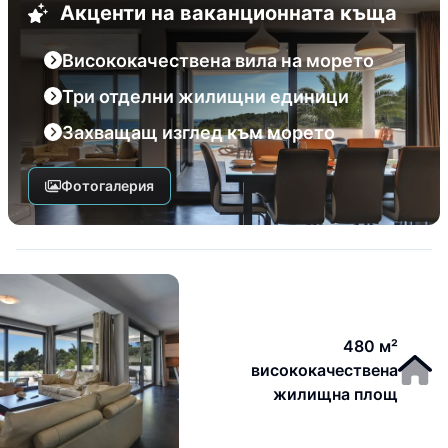
Акценти на ваканционната къща
Висококачествена вила на морето
Три отделни жилищни единици
Захващащ изглед към морето
Фотогалерия
480 м²
висококачествена
жилищна площ