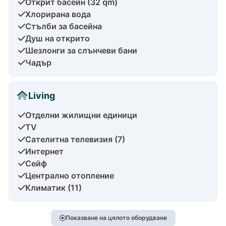
Открит басейн (32 qm)
Хлорирана вода
Стълби за басейна
Душ на открито
Шезлонги за слънчеви бани
Чадър
Living
Отделни жилищни единици
TV
Сателитна телевизия (7)
Интернет
Сейф
Централно отопление
Климатик (11)
Показване на цялото оборудване