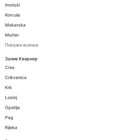
Imotski
Korcula
Makarska
Murter
Покажи всички
Залив Кварнер
Cres
Crikvenica
Krk
Losinj
Opatija
Pag
Rijeka