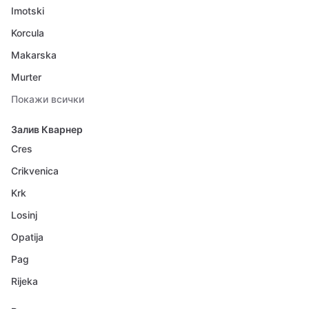
Imotski
Korcula
Makarska
Murter
Покажи всички
Залив Кварнер
Cres
Crikvenica
Krk
Losinj
Opatija
Pag
Rijeka