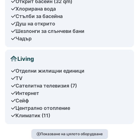
Открит басейн (32 qm)
Хлорирана вода
Стълби за басейна
Душ на открито
Шезлонги за слънчеви бани
Чадър
Living
Отделни жилищни единици
TV
Сателитна телевизия (7)
Интернет
Сейф
Централно отопление
Климатик (11)
Показване на цялото оборудване