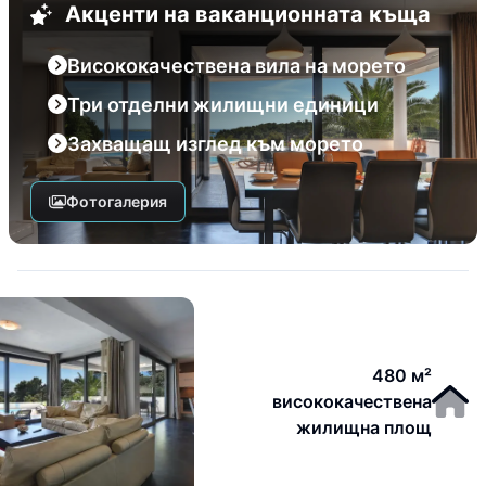
Акценти на ваканционната къща
Висококачествена вила на морето
Три отделни жилищни единици
Захващащ изглед към морето
Фотогалерия
480 м²
висококачествена
жилищна площ