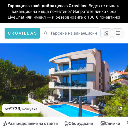
Гаранция за най-добра цена в Crovillas:
Видяхте същата
ваканционна къща по-евтино? Изпратете линка чрез
LiveChat или имейл — и резервирайте с 100 € по-евтино!
CROVILLAS
€739
от
/ нощувка
Разпределение на стаите
Оборудване
Снимки