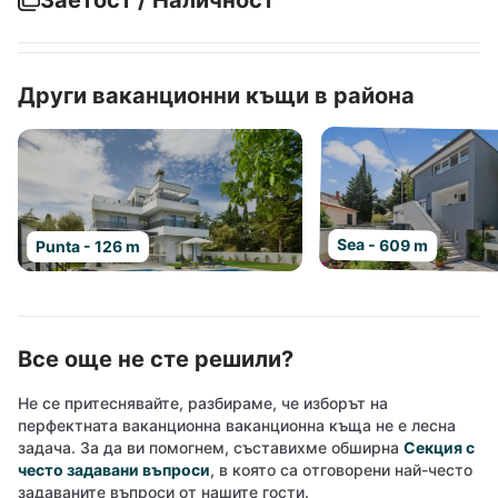
Заетост / Наличност
Други ваканционни къщи в района
Sea - 609 m
Punta - 126 m
Все още не сте решили?
Не се притеснявайте, разбираме, че изборът на
перфектната ваканционна ваканционна къща не е лесна
задача. За да ви помогнем, съставихме обширна
Секция с
често задавани въпроси
, в която са отговорени най-често
задаваните въпроси от нашите гости.