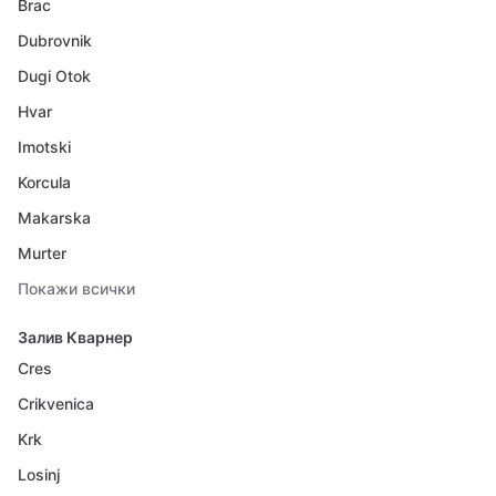
Brac
Dubrovnik
Dugi Otok
Hvar
Imotski
Korcula
Makarska
Murter
Покажи всички
Залив Кварнер
Cres
Crikvenica
Krk
Losinj