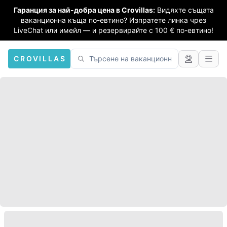
Гаранция за най-добра цена в Crovillas:
Видяхте същата
ваканционна къща по-евтино? Изпратете линка чрез
LiveChat или имейл — и резервирайте с 100 € по-евтино!
CROVILLAS