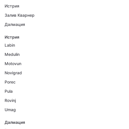
Истрия
Залив Кварнер
Далмация
Истрия
Labin
Medulin
Motovun
Novigrad
Porec
Pula
Rovinj
Umag
Далмация