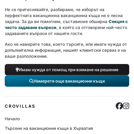
Не се притеснявайте, разбираме, че изборът на
перфектната ваканционна ваканционна къща не е лесна
задача. За да ви помогнем, съставихме обширна
Секция с
често задавани въпроси
, в която са отговорени най-често
задаваните въпроси от нашите гости.
Ако не намерите това, което търсите, или имате нужда от
допълнителна информация, нашият клиентски сервиз е на
ваше разположение.
Имам нужда от помощ при вземане на решение
Намерете още ваканционни къщи
Cro
C
CROVILLAS
Начало
Търсене на ваканционни къщи в Хърватия