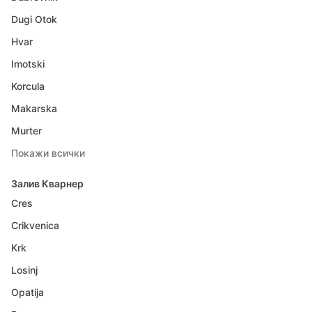
Dugi Otok
Hvar
Imotski
Korcula
Makarska
Murter
Покажи всички
Залив Кварнер
Cres
Crikvenica
Krk
Losinj
Opatija