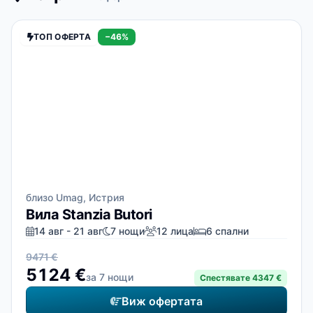
ТОП ОФЕРТА
−46%
близо Umag, Истрия
Вила Stanzia Butori
14 авг - 21 авг
7 нощи
12 лица
6 спални
9471 €
5124 €
за 7 нощи
Спестявате 4347 €
Виж офертата