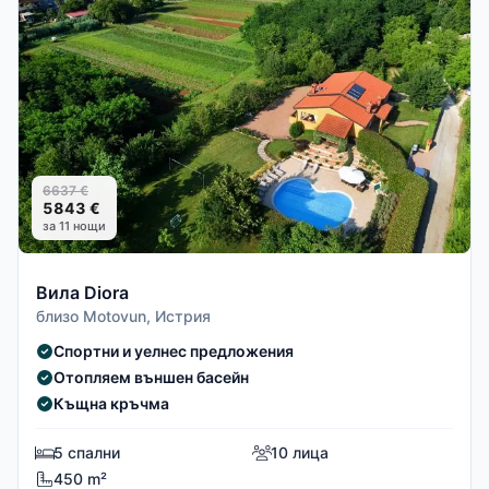
6637 €
5843 €
за 11 нощи
Вила Diora
близо Motovun, Истрия
Спортни и уелнес предложения
Отопляем външен басейн
Къщна кръчма
5 спални
10 лица
450 m²