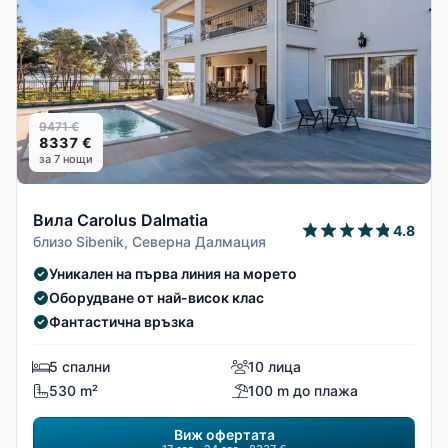
9471 €
8337 €
за 7 нощи
Вила Carolus Dalmatia
4.8
близо Sibenik, Северна Далмация
Уникален на първа линия на морето
Оборудване от най-висок клас
Фантастична връзка
5 спални
10 лица
530 m²
100 m до плажа
Виж офертата