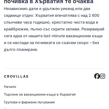
почивка в Хърватия те очаква
Независимо дали е удължен уикенд или две
седмици отдих: Хърватия впечатлява с над 2 600
слънчеви часа годишно, кристално чиста вода и
крайбрежие, пълно със скрити заливи. Резервирай
сега една от нашите last-minute ваканционни къщи
и се наслади на почивката си съвсем скоро – без
дълго планиране.
Cro
C
CROVILLAS
Начало
Търсене на ваканционни къщи в Хърватия
Групови и фирмени пътувания