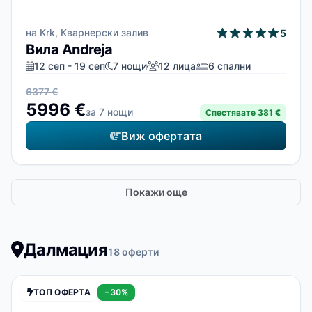
на Krk, Кварнерски залив
5
Вила Andreja
12 сеп - 19 сеп
7 нощи
12 лица
6 спални
6377 €
5996 €
за 7 нощи
Спестявате 381 €
Виж офертата
Покажи още
Далмация
18 оферти
ТОП ОФЕРТА
−30%