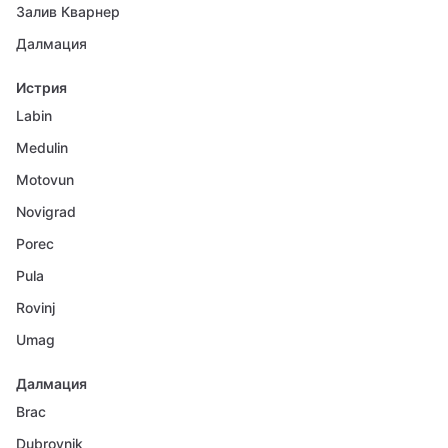
Залив Кварнер
Далмация
Истрия
Labin
Medulin
Motovun
Novigrad
Porec
Pula
Rovinj
Umag
Далмация
Brac
Dubrovnik