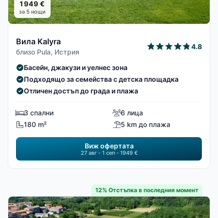
1949 €
за 5 нощи
Вила Kalyra
4.8
близо Pula, Истрия
Басейн, джакузи и уелнес зона
Подходящо за семейства с детска площадка
Отличен достъп до града и плажа
3 спални
6 лица
180 m²
5 km до плажа
Виж офертата
27 авг - 1 сеп - 1949 €
12% Отстъпка в последния момент