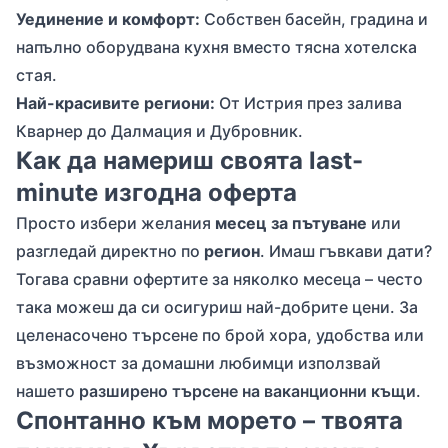
Уединение и комфорт:
Собствен басейн, градина и
напълно оборудвана кухня вместо тясна хотелска
стая.
Най-красивите региони:
От Истрия през залива
Кварнер до Далмация и Дубровник.
Как да намериш своята last-
minute изгодна оферта
Просто избери желания
месец за пътуване
или
разгледай директно по
регион
. Имаш гъвкави дати?
Тогава сравни офертите за няколко месеца – често
така можеш да си осигуриш най-добрите цени. За
целенасочено търсене по брой хора, удобства или
възможност за домашни любимци използвай
нашето
разширено търсене на ваканционни къщи
.
Спонтанно към морето – твоята