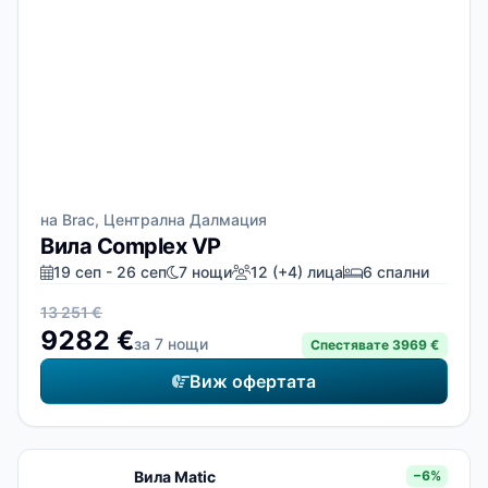
на Brac, Централна Далмация
Вила Complex VP
19 сеп - 26 сеп
7 нощи
12 (+4) лица
6 спални
13 251 €
9282 €
за 7 нощи
Спестявате 3969 €
Виж офертата
Вила Matic
−6%