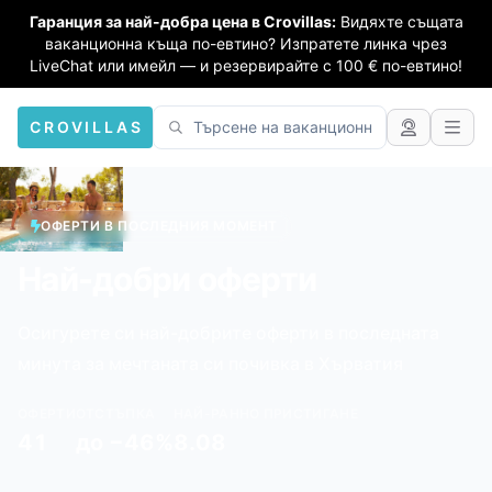
Гаранция за най-добра цена в Crovillas:
Видяхте същата
ваканционна къща по-евтино? Изпратете линка чрез
LiveChat или имейл — и резервирайте с 100 € по-евтино!
CROVILLAS
ОФЕРТИ В ПОСЛЕДНИЯ МОМЕНТ
Най-добри оферти
Осигурете си най-добрите оферти в последната
минута за мечтаната си почивка в Хърватия
ОФЕРТИ
ОТСТЪПКА
НАЙ-РАННО ПРИСТИГАНЕ
41
до −46%
8.08