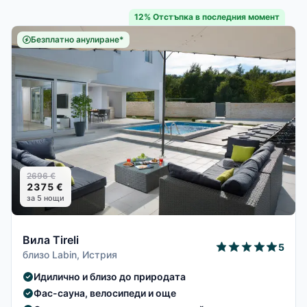
12% Отстъпка в последния момент
Безплатно анулиране*
2696 €
2375 €
за 5 нощи
Вила Tireli
5
близо Labin, Истрия
Идилично и близо до природата
Фас-сауна, велосипеди и още