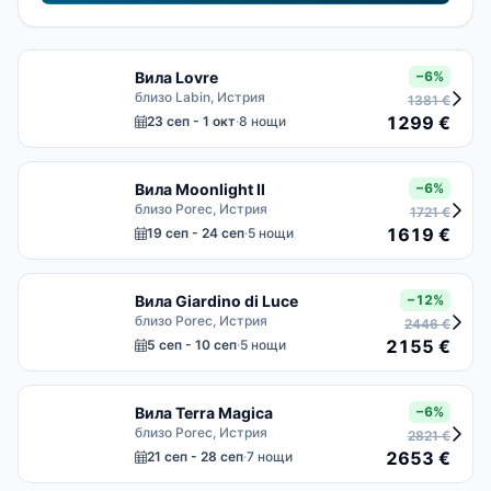
Вила Lovre
−6%
близо Labin, Истрия
1381 €
1299 €
23 сеп - 1 окт
·
8 нощи
Вила Moonlight II
−6%
близо Porec, Истрия
1721 €
1619 €
19 сеп - 24 сеп
·
5 нощи
Вила Giardino di Luce
−12%
близо Porec, Истрия
2446 €
2155 €
5 сеп - 10 сеп
·
5 нощи
Вила Terra Magica
−6%
близо Porec, Истрия
2821 €
2653 €
21 сеп - 28 сеп
·
7 нощи