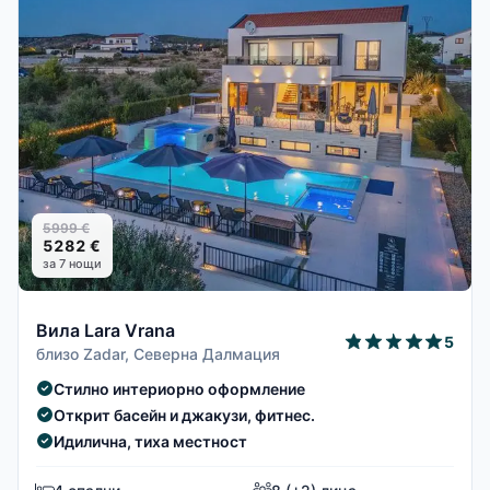
5999 €
5282 €
за 7 нощи
Вила Lara Vrana
5
близо Zadar, Северна Далмация
Стилно интериорно оформление
Открит басейн и джакузи, фитнес.
Идилична, тиха местност