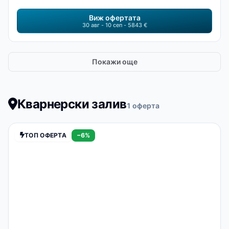
Виж офертата
30 авг - 10 сеп - 5843 €
Покажи още
Кварнерски залив
1 оферта
ТОП ОФЕРТА
−6%