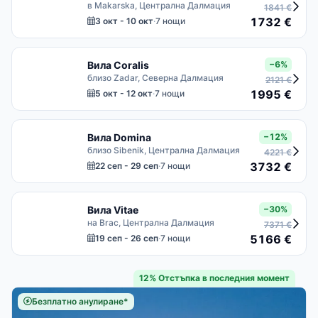
в Makarska, Централна Далмация
1841 €
1732 €
3 окт - 10 окт
·
7 нощи
Вила Coralis
−6%
близо Zadar, Северна Далмация
2121 €
1995 €
5 окт - 12 окт
·
7 нощи
Вила Domina
−12%
близо Sibenik, Централна Далмация
4221 €
3732 €
22 сеп - 29 сеп
·
7 нощи
Вила Vitae
−30%
на Brac, Централна Далмация
7371 €
5166 €
19 сеп - 26 сеп
·
7 нощи
12% Отстъпка в последния момент
Безплатно анулиране*