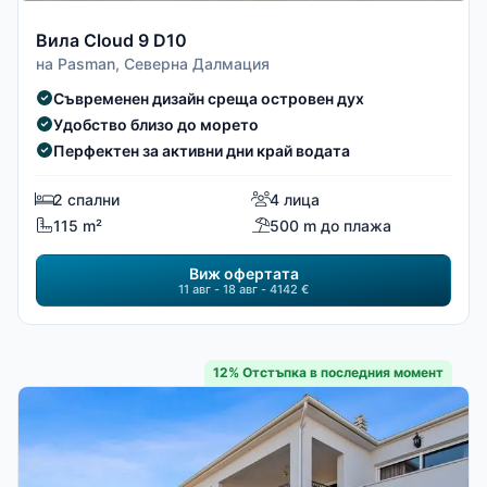
Вила Cloud 9 D10
на Pasman, Северна Далмация
Съвременен дизайн среща островен дух
Удобство близо до морето
Перфектен за активни дни край водата
2 спални
4 лица
115 m²
500 m до плажа
Виж офертата
11 авг - 18 авг - 4142 €
12% Отстъпка в последния момент