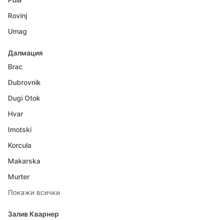
Rovinj
Umag
Далмация
Brac
Dubrovnik
Dugi Otok
Hvar
Imotski
Korcula
Makarska
Murter
Покажи всички
Залив Кварнер