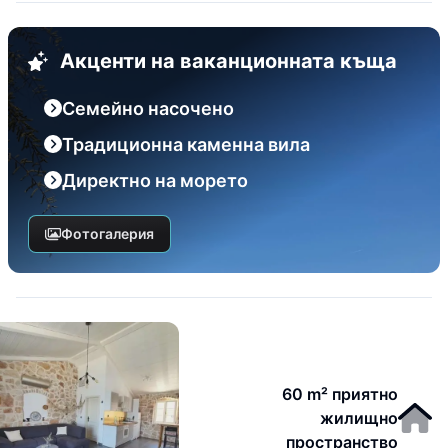
Акценти на ваканционната къща
Семейно насочено
Традиционна каменна вила
Директно на морето
Фотогалерия
60 m² приятно
жилищно
пространство