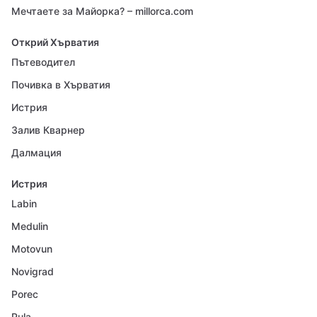
Мечтаете за Майорка? – millorca.com
Открий Хърватия
Пътеводител
Почивка в Хърватия
Истрия
Залив Кварнер
Далмация
Истрия
Labin
Medulin
Motovun
Novigrad
Porec
Pula