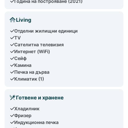
Година на построяване (2021)
Living
Отделни жилищни единици
TV
Сателитна телевизия
Интернет (WiFi)
Сейф
Камина
Печка на дърва
Климатик (1)
Готвене и хранене
Хладилник
Фризер
Индукционна печка