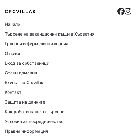
Cro
C
CROVILLAS
Начало
Търсене на ваканционни къщи в Хърватия
Групови и фирмени пътувания
Отзиви
Вход за собственици
Стани домакин
Екипът на Crovillas
Контакт
Защита на данните
Как работи нашето търсене
Условия за посредничество
Правна информация