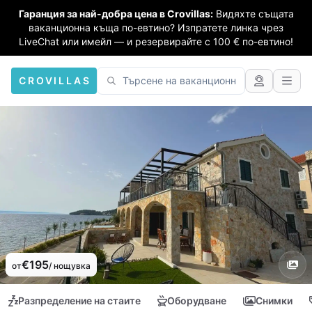
Гаранция за най-добра цена в Crovillas:
Видяхте същата
ваканционна къща по-евтино? Изпратете линка чрез
LiveChat или имейл — и резервирайте с 100 € по-евтино!
CROVILLAS
€195
от
/ нощувка
Разпределение на стаите
Оборудване
Снимки