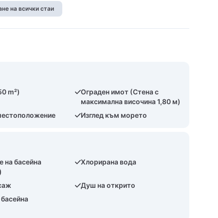
не на всички стаи
50 m²)
Ограден имот (Стена с
максимална височина 1,80 м)
местоположение
Изглед към морето
е на басейна
Хлорирана вода
)
саж
Душ на открито
 басейна