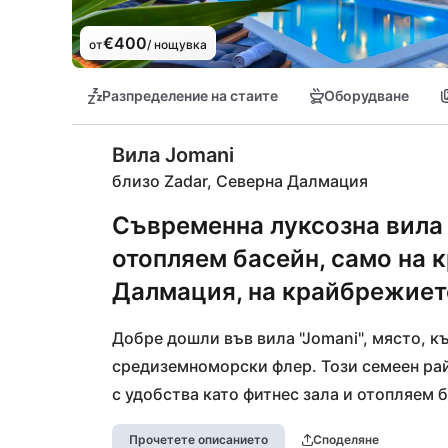
€400
от
/ нощувка
Разпределение на стаите
Оборудване
Вила Jomani
близо Zadar, Северна Далмация
Съвременна луксозна вила
отопляем басейн, само на 
Далмация, на крайбрежиет
Добре дошли във вила "Jomani", място, к
средиземноморски флер. Този семеен рай
с удобства като фитнес зала и отопляем 
отдих. На кратко разстояние от тук ви о
Прочетете описанието
Споделяне