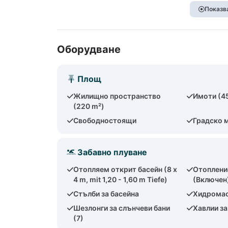
Показва
Оборудване
Площ
Жилищно пространство
Имоти (4
(220 m²)
Свободностоящи
Градско 
Забавно плуване
Отопляем открит басейн (8 x
Отоплени
4 m, mit 1,20 - 1,60 m Tiefe)
(Включен
Стълби за басейна
Хидрома
Шезлонги за слънчеви бани
Хавлии за
(7)