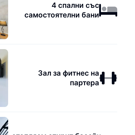
4 спални със
самостоятелни бани
Зал за фитнес на
партера