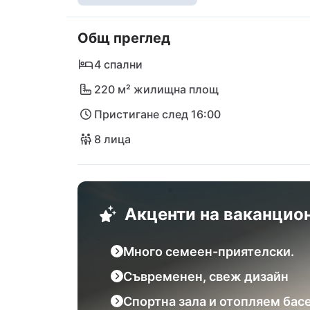
удоволствията ви предстоят в близкия рес
историческия град Задар или се потопете 
Общ преглед
Мору, парка "Телашича" или националния п
вашата врата към чудесата на северен Д
4 спални
220 м² жилищна площ
Пристигане след 16:00
8 лица
Акценти на ваканцио
Много семеен-приятелски.
Съвременен, свеж дизайн
Спортна зала и отопляем бас