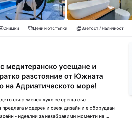
Снимки
Цени и отстъпки
Заетост / Наличност
 с медитеранско усещане и
кратко разстояние от Южната
о на Адриатическото море!
ъдето съвременен лукс се среща със 
 предлага модерен и свеж дизайн и е оборудван 
басейн - идеални за незабравими моменти на 
чаква блестящото Адриатическо море, а гурме 