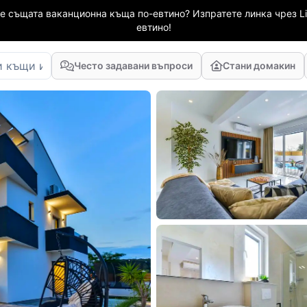
е същата ваканционна къща по-евтино? Изпратете линка чрез Li
евтино!
Често задавани въпроси
Стани домакин