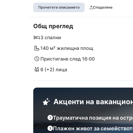
Очарователната атмосфера на плажния жив
Прочетете описанието
Споделяне
В близост ще намерите супермаркети като
Общ преглед
Зелена Пунта, които ще поглезят небцето
открийте дъхваният пейзаж в Национален
3 спални
Национален парк Крка. Вашата мечтана по
140 м² жилищна площ
Адриатика!
Пристигане след 16:00
6 (+2) лица
Акценти на ваканцио
Трауматична позиция на остр
Плажен живот за семействот