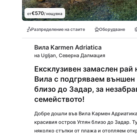
€570
от
/ нощувка
Разпределение на стаите
Оборудване
Вила Karmen Adriatica
на Ugljan, Северна Далмация
Ексклузивен замаслен рай 
Вила с подгряваем външен
близо до Задар, за незабр
семейството!
Добре дошли във Вила Кармен Адриатика,
красивия остров Углян близо до Задар. Т
няколко стъпки от плажа и отопляем отк