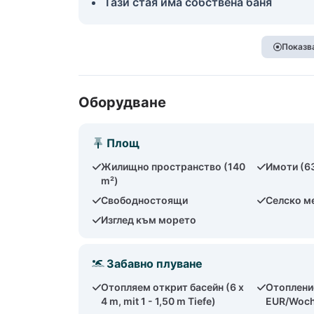
Тази стая има собствена баня
Показва
Оборудване
Площ
Жилищно пространство (140
Имоти (6
m²)
Свободностоящи
Селско м
Изглед към морето
Забавно плуване
Отопляем открит басейн (6 x
Отопление
4 m, mit 1 - 1,50 m Tiefe)
EUR/Woc