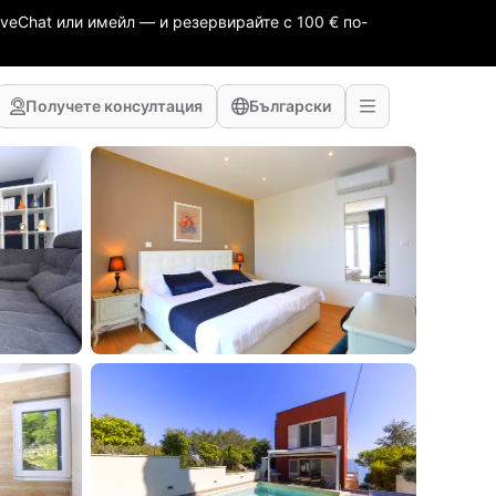
veChat или имейл — и резервирайте с 100 € по-
Получете консултация
Български