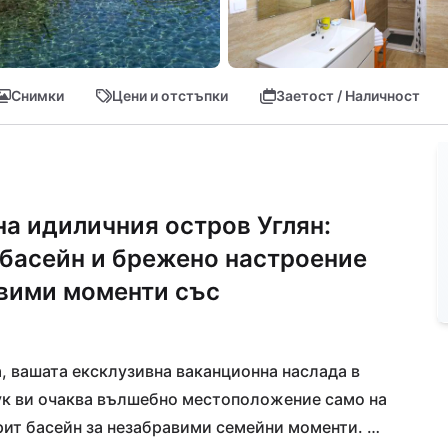
Снимки
Цени и отстъпки
Заетост / Наличност
на идиличния остров Углян:
 басейн и брежено настроение
авими моменти със
 вашата ексклузивна ваканционна наслада в 
ук ви очаква вълшебно местоположение само на 
рит басейн за незабравими семейни моменти. 