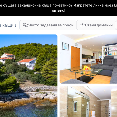
е същата ваканционна къща по-евтино? Изпратете линка чрез Li
евтино!
Често задавани въпроси
Стани домакин