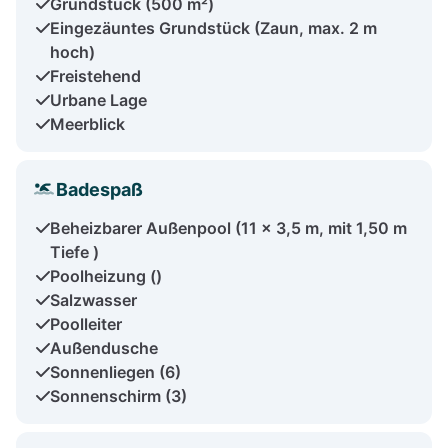
Grundstück (500 m²)
Eingezäuntes Grundstück (Zaun, max. 2 m
hoch)
Freistehend
Urbane Lage
Meerblick
Badespaß
Beheizbarer Außenpool (11 x 3,5 m, mit 1,50 m
Tiefe )
Poolheizung ()
Salzwasser
Poolleiter
Außendusche
Sonnenliegen (6)
Sonnenschirm (3)