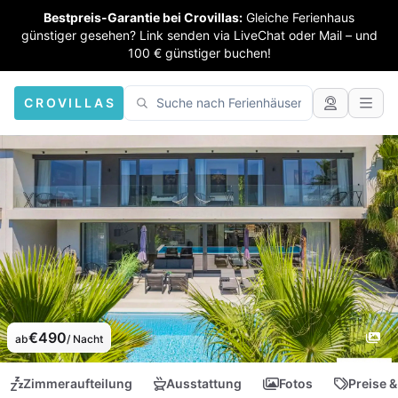
Bestpreis-Garantie bei Crovillas:
Gleiche Ferienhaus
günstiger gesehen? Link senden via LiveChat oder Mail – und
100 € günstiger buchen!
CROVILLAS
€490
ab
/ Nacht
Zimmeraufteilung
Ausstattung
Fotos
Preise &