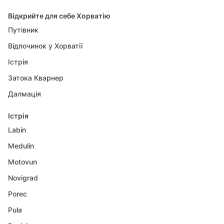
Відкрийте для себе Хорватію
Путівник
Відпочинок у Хорватії
Істрія
Затока Кварнер
Далмація
Істрія
Labin
Medulin
Motovun
Novigrad
Porec
Pula