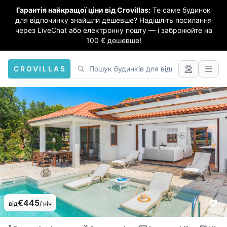
Гарантія найкращої ціни від Crovillas:
Те саме будинок
для відпочинку знайшли дешевше? Надішліть посилання
через LiveChat або електронну пошту — і забронюйте на
100 € дешевше!
CROVILLAS
€445
від
/ ніч