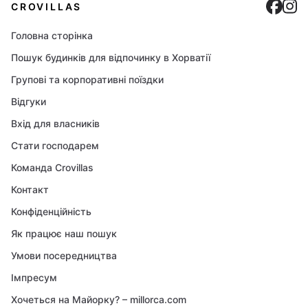
Cro
C
CROVILLAS
Головна сторінка
Пошук будинків для відпочинку в Хорватії
Групові та корпоративні поїздки
Відгуки
Вхід для власників
Стати господарем
Команда Crovillas
Контакт
Конфіденційність
Як працює наш пошук
Умови посередництва
Імпресум
Хочеться на Майорку? – millorca.com