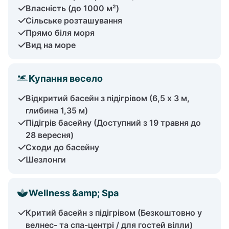
Власність (до 1000 м²)
Сільське розташування
Прямо біля моря
Вид на море
Купання весело
Відкритий басейн з підігрівом (6,5 х 3 м,
глибина 1,35 м)
Підігрів басейну (Доступний з 19 травня до
28 вересня)
Сходи до басейну
Шезлонги
Wellness &amp; Spa
Критий басейн з підігрівом (Безкоштовно у
велнес- та спа-центрі / для гостей вілли)