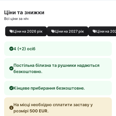
Ціни та знижки
Всі ціни за ніч
Ціни на 2026 рік
Ціни на 2027 рік
Ціни на 20
4 (+2) осіб
Постільна білизна та рушники надаються
безкоштовно.
Кінцеве прибирання безкоштовне.
На місці необхідно сплатити заставу у
розмірі
500 EUR
.