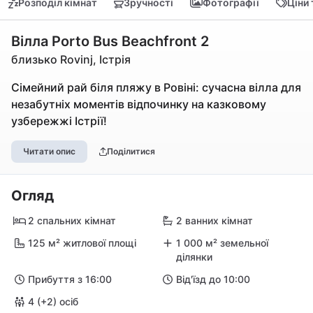
Розподіл кімнат
Зручності
Фотографії
Ціни
Вілла Porto Bus Beachfront 2
близько Rovinj, Істрія
Сімейний рай біля пляжу в Ровіні: сучасна вілла для
незабутніх моментів відпочинку на казковому
узбережжі Істрії!
Читати опис
Поділитися
Огляд
2 спальних кімнат
2 ванних кімнат
125 м² житлової площі
1 000 м² земельної
ділянки
Прибуття з 16:00
Від'їзд до 10:00
4 (+2) осіб