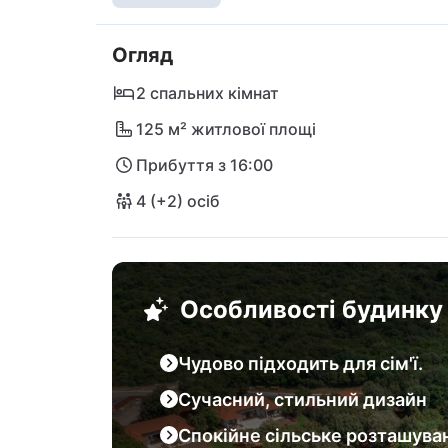
Поблизу ви знайдете затишний ресторан т
відсутнє під час перебування.

Огляд
Відкрийте для себе мальовничі місця, такі
2 спальних кімнат
захоплюючу природу національного парку 
125 м² житлової площі
зможете досягти як аеропорт Пули, так і 
Прибуття з 16:00
вашого відпочинку! Зануртесь у ідилічне ж
Beachfront 7!
4 (+2) осіб
Особливості будинку
Чудово підходить для сім'ї.
Сучасний, стильний дизайн
Спокійне сільське розташува