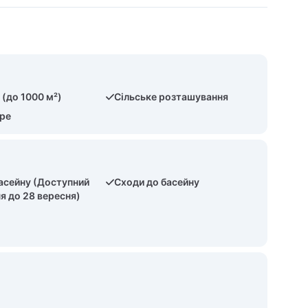
 (до 1000 м²)
Сільське розташування
оре
басейну (Доступний
Сходи до басейну
ня до 28 вересня)