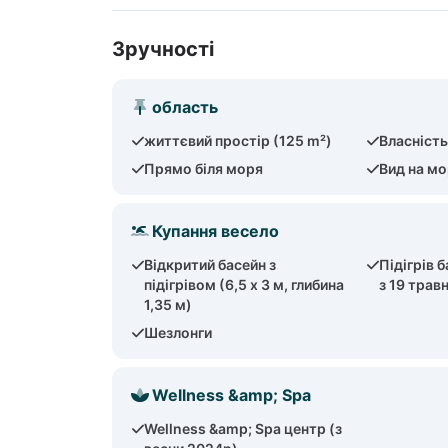
Зручності
область
життєвий простір (125 m²)
Власність
Прямо біля моря
Вид на м
Купання весело
Відкритий басейн з
Підігрів 
підігрівом (6,5 х 3 м, глибина
з 19 трав
1,35 м)
Шезлонги
Wellness &amp; Spa
Wellness &amp; Spa центр (з