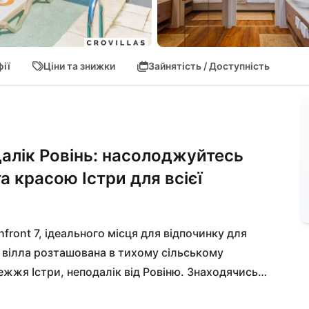
ії
Ціни та знижки
Зайнятість / Доступність
далік Ровінь: насолоджуйтесь
 красою Істри для всієї
ront 7, ідеального місця для відпочинку для 
на вілла розташована в тихому сільському 
жя Істри, неподалік від Ровіню. Знаходячись 
рює ідеальне місце для релаксації біля моря. 