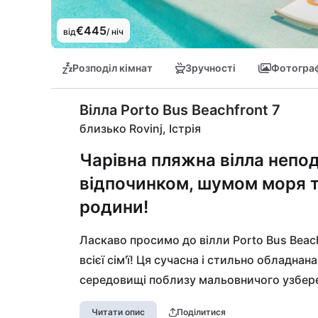
€445
від
/ ніч
Розподіл кімнат
Зручності
Фотограф
Вілла Porto Bus Beachfront 7
близько Rovinj, Істрія
Чарівна пляжна вілла непо
відпочинком, шумом моря та
родини!
Ласкаво просимо до вілли Porto Bus Beachf
всієї сім'ї! Ця сучасна і стильно обладна
середовищі поблизу мальовничого узбереж
всього кілька кроків від пляжу, вона ство
Читати опис
Поділитися