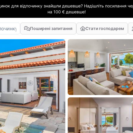
динок для відпочинку знайшли дешевше? Надішліть посилання чер
на 100 € дешевше!
Поширені запитання
Стати господарем