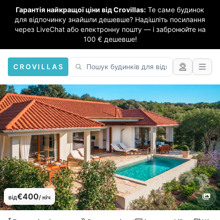
Гарантія найкращої ціни від Crovillas:
Те саме будинок
для відпочинку знайшли дешевше? Надішліть посилання
через LiveChat або електронну пошту — і забронюйте на
100 € дешевше!
CROVILLAS
€400
від
/ ніч