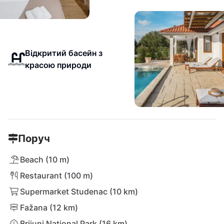
Відкритий басейн з
красою природи
Поруч
Beach (10 m)
Restaurant (100 m)
Supermarket Studenac (10 km)
Fažana (12 km)
Brijuni National Park (16 km)