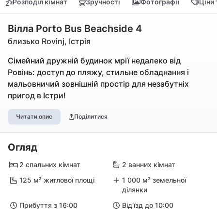
Розподіл кімнат
Зручності
Фотографії
Ціни
Вілла Porto Bus Beachside 4
близько Rovinj, Істрія
Сімейний дружній будинок мрії недалеко від
Ровінь: доступ до пляжу, стильне обладнання і
мальовничий зовнішній простір для незабутніх
пригод в Істри!
Читати опис
Поділитися
Огляд
2 спальних кімнат
2 ванних кімнат
125 м² житлової площі
1 000 м² земельної
ділянки
Прибуття з 16:00
Від'їзд до 10:00