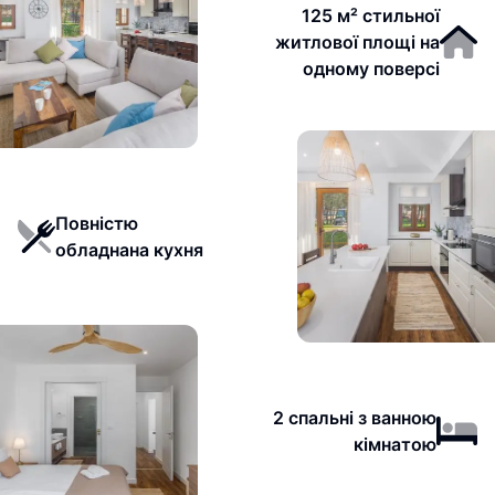
125 м² стильної
житлової площі на
одному поверсі
Повністю
обладнана кухня
2 спальні з ванною
кімнатою