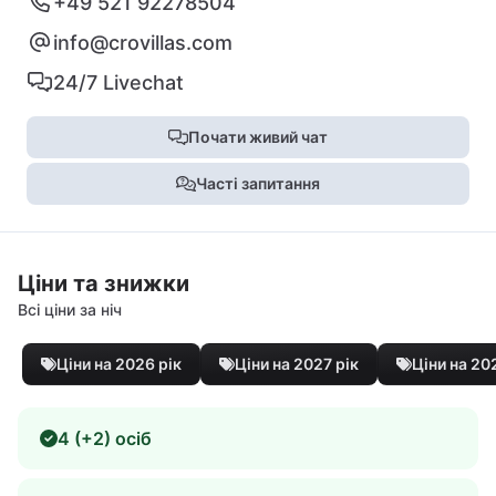
+49 521 92278504
info@crovillas.com
24/7 Livechat
Почати живий чат
Часті запитання
Ціни та знижки
Всі ціни за ніч
Ціни на 2026 рік
Ціни на 2027 рік
Ціни на 20
4 (+2) осіб