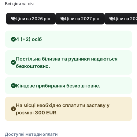
Всі ціни за ніч
Ціни на 2026 рік
Ціни на 2027 рік
Ціни на 20
4 (+2) осіб
Постільна білизна та рушники надаються
безкоштовно.
Кінцеве прибирання безкоштовне.
На місці необхідно сплатити заставу у
розмірі
300 EUR
.
Доступні методи оплати