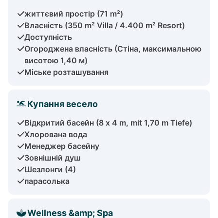
життєвий простір (71 m²)
Власність (350 m² Villa / 4.400 m² Resort)
Доступність
Огороджена власність (Стіна, максимальною
висотою 1,40 м)
Міське розташування
Купання весело
Відкритий басейн (8 x 4 m, mit 1,70 m Tiefe)
Хлорована вода
Менеджер басейну
Зовнішній душ
Шезлонги (4)
парасолька
Wellness &amp; Spa