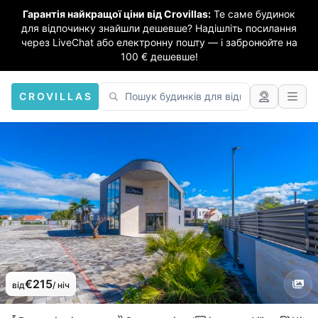
Гарантія найкращої ціни від Crovillas:
Те саме будинок
для відпочинку знайшли дешевше? Надішліть посилання
через LiveChat або електронну пошту — і забронюйте на
100 € дешевше!
CROVILLAS
€215
від
/ ніч