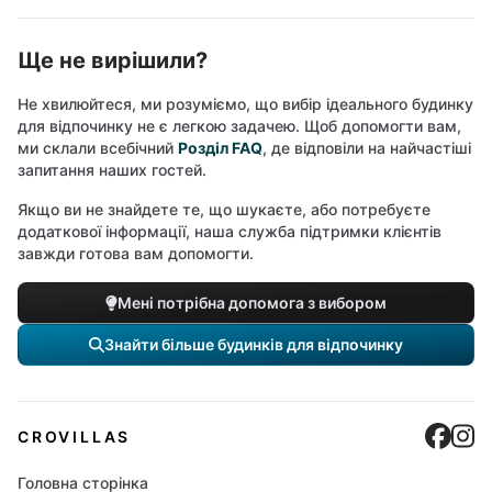
Ще не вирішили?
Не хвилюйтеся, ми розуміємо, що вибір ідеального будинку
для відпочинку не є легкою задачею. Щоб допомогти вам,
ми склали всебічний
Розділ FAQ
, де відповіли на найчастіші
запитання наших гостей.
Якщо ви не знайдете те, що шукаєте, або потребуєте
додаткової інформації, наша служба підтримки клієнтів
завжди готова вам допомогти.
Мені потрібна допомога з вибором
Знайти більше будинків для відпочинку
Cro
C
CROVILLAS
Головна сторінка