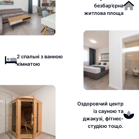
безбар’єрна
житлова площа
2 спальні з ванною
кімнатою
Оздоровчий центр
із сауною та
джакузі, фітнес-
студією тощо.