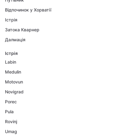
Відпочинок у Хорватії
Істрія
Затока Кварнер
Далмація
Істрія
Labin
Medulin
Motovun
Novigrad
Porec
Pula
Rovinj
Umag