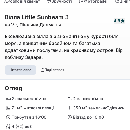
Розподіл кімнат
Зручності
Фотографії
Ціни
Вілла Little Sunbeam 3
4.8
на Vir, Північна Далмація
Ексклюзивна вілла в різноманітному курорті біля
моря, з приватним басейном та багатьма
додатковими послугами, на красивому острові Вір
поблизу Задара.
Читати опис
Поділитися
Огляд
2 спальних кімнат
2 ванних кімнат
71 м² житлової площі
350 м² земельної ділянки
Прибуття з 16:00
Від'їзд до 10:00
4 (+2) осіб