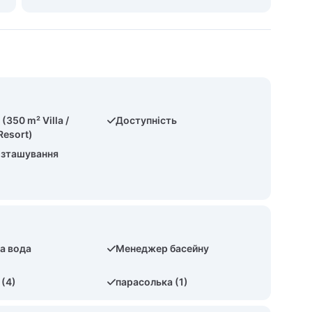
(350 m² Villa /
Доступність
Resort)
озташування
а вода
Менеджер басейну
 (4)
парасолька (1)