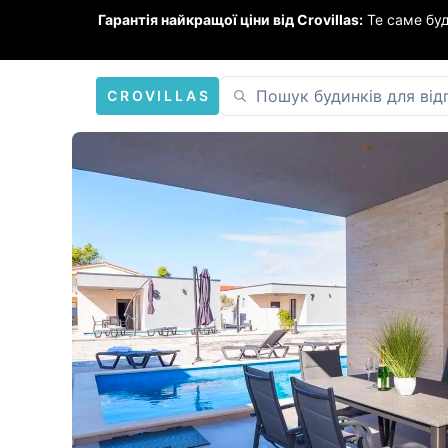
Гарантія найкращої ціни від Crovillas:
Те саме бу
CROVILLAS