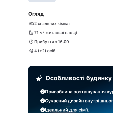
занять спортом ви можете відвідати бага
змагатися в баскетболі або футболі, або
Огляд
32 км узбережжя острова Вір розташовані 
ідеальним для плавання до захоплюючих с
2 спальних кімнат
історичне місто Задар: ідеальне поєднання
71 м² житлової площі
Міжнародний аеропорт Задара (ZAD) знахо
Прибуття з 16:00
4 (+2) осіб
Особливості будинку
Приваблива розташування ку
Сучасний дизайн внутрішньо
Ідеальний для сім'ї.