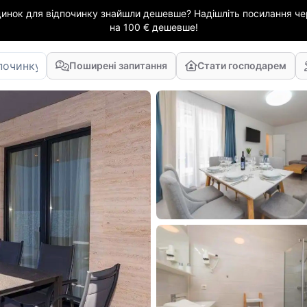
динок для відпочинку знайшли дешевше? Надішліть посилання чер
на 100 € дешевше!
Поширені запитання
Стати господарем