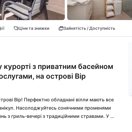
ії
Ціни та знижки
Зайнятість / Доступність
у курорті з приватним басейном
слугами, на острові Вір
рові Вір! Перфектно обладнані вілли мають все 
канікул. Насолоджуйтесь сонячними променями 
нь з гриль-вечері з традиційними стравами. У 
ю сауною, джакузі та спа-душем. Для ваших 