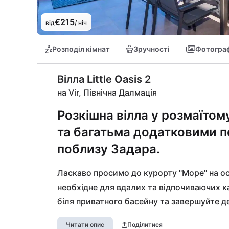
€215
від
/ ніч
Розподіл кімнат
Зручності
Фотограф
Вілла Little Oasis 2
на Vir, Північна Далмація
Розкішна вілла у розмаїтом
та багатьма додатковими по
поблизу Задара.
Ласкаво просимо до курорту "Море" на ост
необхідне для вдалих та відпочиваючих 
біля приватного басейну та завершуйте де
курорті також є спа-зона з інфрачервоно
Читати опис
Поділитися