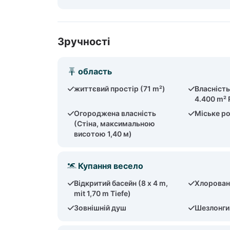
Зручності
область
життєвий простір (71 m²)
Власність 
4.400 m² 
Огороджена власність
Міське р
(Стіна, максимальною
висотою 1,40 м)
Купання весело
Відкритий басейн (8 x 4 m,
Хлорован
mit 1,70 m Tiefe)
Зовнішній душ
Шезлонги