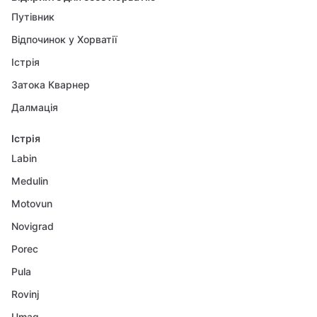
Путівник
Відпочинок у Хорватії
Істрія
Затока Кварнер
Далмація
Істрія
Labin
Medulin
Motovun
Novigrad
Porec
Pula
Rovinj
Umag