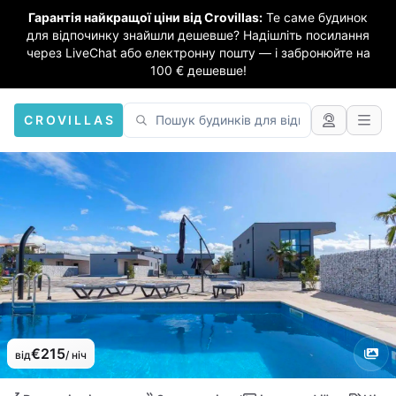
Гарантія найкращої ціни від Crovillas:
Те саме будинок
для відпочинку знайшли дешевше? Надішліть посилання
через LiveChat або електронну пошту — і забронюйте на
100 € дешевше!
CROVILLAS
€215
від
/ ніч