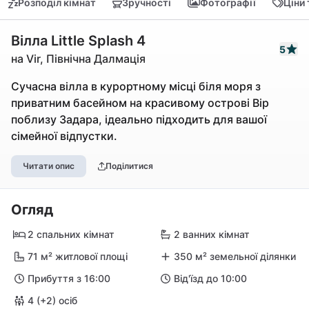
Розподіл кімнат
Зручності
Фотографії
Ціни
Вілла Little Splash 4
5
на Vir, Північна Далмація
Сучасна вілла в курортному місці біля моря з
приватним басейном на красивому острові Вір
поблизу Задара, ідеально підходить для вашої
сімейної відпустки.
Читати опис
Поділитися
Огляд
2 спальних кімнат
2 ванних кімнат
71 м² житлової площі
350 м² земельної ділянки
Прибуття з 16:00
Від'їзд до 10:00
4 (+2) осіб