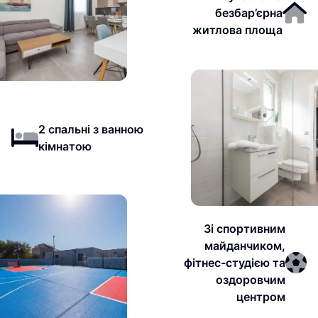
безбар’єрна
житлова площа
2 спальні з ванною
кімнатою
Зі спортивним
майданчиком,
фітнес-студією та
оздоровчим
центром