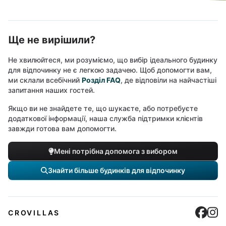
Ще не вирішили?
Не хвилюйтеся, ми розуміємо, що вибір ідеального будинку
для відпочинку не є легкою задачею. Щоб допомогти вам,
ми склали всебічний
Розділ FAQ
, де відповіли на найчастіші
запитання наших гостей.
Якщо ви не знайдете те, що шукаєте, або потребуєте
додаткової інформації, наша служба підтримки клієнтів
завжди готова вам допомогти.
Мені потрібна допомога з вибором
Знайти більше будинків для відпочинку
Cro
C
CROVILLAS