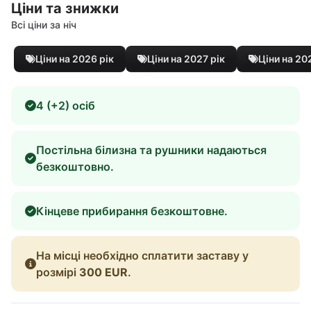
Ціни та знижки
Всі ціни за ніч
Ціни на 2026 рік
Ціни на 2027 рік
Ціни на 20
4 (+2) осіб
Постільна білизна та рушники надаються
безкоштовно.
Кінцеве прибирання безкоштовне.
На місці необхідно сплатити заставу у
розмірі
300 EUR
.