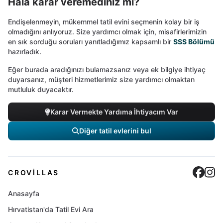
Hala karar veremediniz mi?
Endişelenmeyin, mükemmel tatil evini seçmenin kolay bir iş
olmadığını anlıyoruz. Size yardımcı olmak için, misafirlerimizin
en sık sorduğu soruları yanıtladığımız kapsamlı bir
SSS Bölümü
hazırladık.
Eğer burada aradığınızı bulamazsanız veya ek bilgiye ihtiyaç
duyarsanız, müşteri hizmetlerimiz size yardımcı olmaktan
mutluluk duyacaktır.
Karar Vermekte Yardıma İhtiyacım Var
Diğer tatil evlerini bul
Cro
C
CROVILLAS
Anasayfa
Hırvatistan'da Tatil Evi Ara