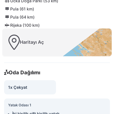
Učka Doğa Parkı (53 km)
Pula (61 km)
Pula (64 km)
Rijeka (100 km)
Haritayı Aç
Oda Dağılımı
1x Çekyat
Yatak Odası 1
İki kişilik çift kişilik yatak