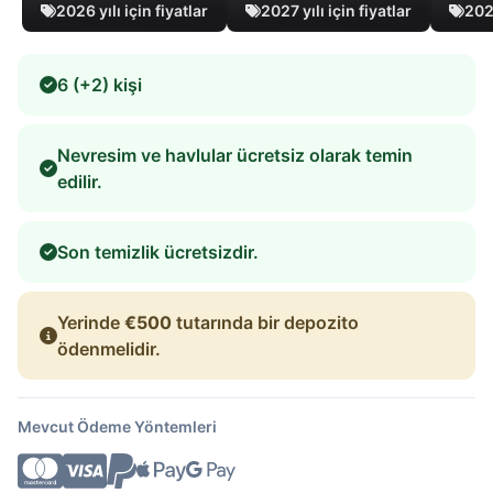
2026 yılı için fiyatlar
2027 yılı için fiyatlar
2028
6 (+2) kişi
Nevresim ve havlular ücretsiz olarak temin
edilir.
Son temizlik ücretsizdir.
Yerinde
€500
tutarında bir depozito
ödenmelidir.
Mevcut Ödeme Yöntemleri