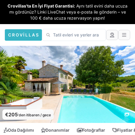
Crovillas'ta En İyi Fiyat Garantisi:
Aynı tatil evini daha ucuza
mı gördünüz? Linki LiveChat veya e-posta ile gönderin – ve
100 € daha ucuza rezervasyon yapın!
CROVILLAS
€205
'den itibaren / gece
Oda Dağılımı
Donanımlar
Fotoğraflar
Fiyatlar 