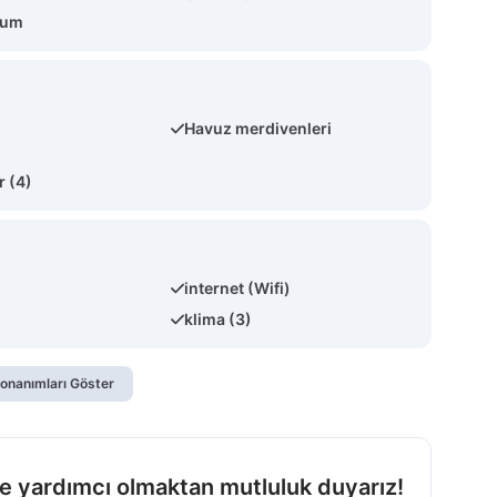
num
Havuz merdivenleri
r (4)
internet (Wifi)
klima (3)
onanımları Göster
e yardımcı olmaktan mutluluk duyarız!