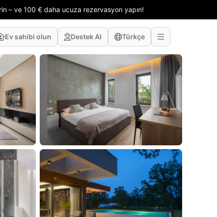
erin – ve 100 € daha ucuza rezervasyon yapın!
Ev sahibi olun
Destek Al
Türkçe