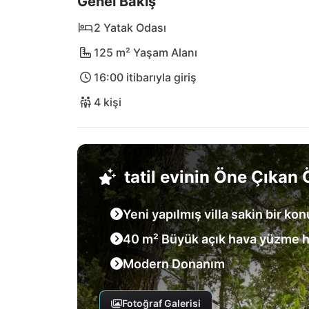
Genel Bakış
2 Yatak Odası
125 m² Yaşam Alanı
16:00 itibarıyla giriş
4 kişi
tatil evinin Öne Çıkan Ö
Yeni yapılmış villa sakin bir ko
40 m² Büyük açık hava yüzme 
Modern Donanım
Fotoğraf Galerisi