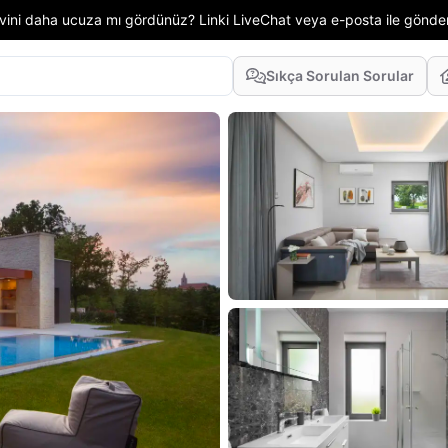
 evini daha ucuza mı gördünüz? Linki LiveChat veya e-posta ile gönd
Sıkça Sorulan Sorular