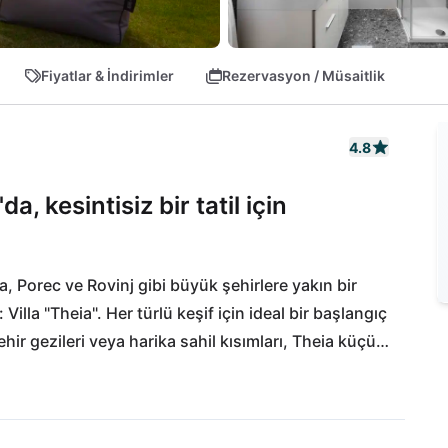
Fiyatlar & İndirimler
Rezervasyon / Müsaitlik
4.8
a, kesintisiz bir tatil için
 Porec ve Rovinj gibi büyük şehirlere yakın bir 
Villa "Theia". Her türlü keşif için ideal bir başlangıç 
hir gezileri veya harika sahil kısımları, Theia küçük 
nek sunar. Günlük ihtiyaçlarla ilgili her şey 15 
aklıktaki Pula Uluslararası Havalimanı da yakındır.