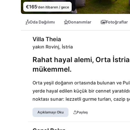
€165
'den itibaren / gece
Oda Dağılımı
Donanımlar
Fotoğraflar
Villa Theia
yakın Rovinj, İstria
Rahat hayal alemi, Orta İstria'd
mükemmel.
Orta yeşil doğanın ortasında bulunan ve Pula,
yerde hayal edilen küçük bir cennet yaratıldı: 
noktası sunar: lezzetli gurme turları, cazip şe
aileler veya arkadaşlar için çok yönlü bir seçe
Açıklamayı Oku
Paylaş
dakikalık yürüme mesafesindedir ve 40 km uz