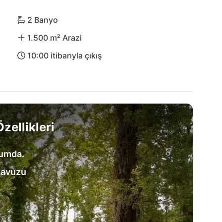
2 Banyo
1.500 m² Arazi
10:00 itibarıyla çıkış
zellikleri
numda.
havuzu