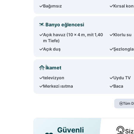
Bağımsız
Kırsal ko
Banyo eğlencesi
Açık havuz (10 x 4 m, mit 1,40
Klorlu su
m Tiefe)
Açık duş
Şezlongla
İkamet
televizyon
Uydu TV
Merkezi ısıtma
Baca
Tüm D
Güvenli
Siz