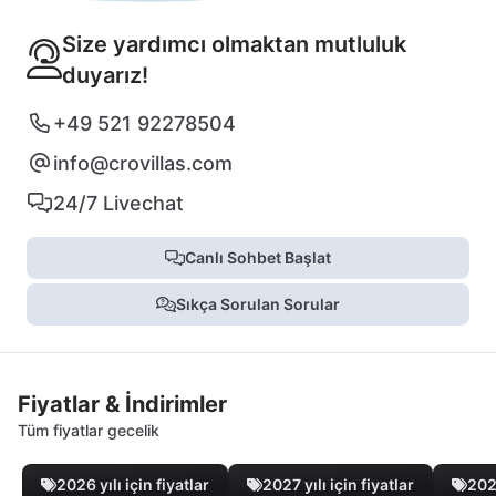
Size yardımcı olmaktan mutluluk
duyarız!
+49 521 92278504
info@crovillas.com
24/7 Livechat
Canlı Sohbet Başlat
Sıkça Sorulan Sorular
Fiyatlar & İndirimler
Tüm fiyatlar gecelik
2026 yılı için fiyatlar
2027 yılı için fiyatlar
2028