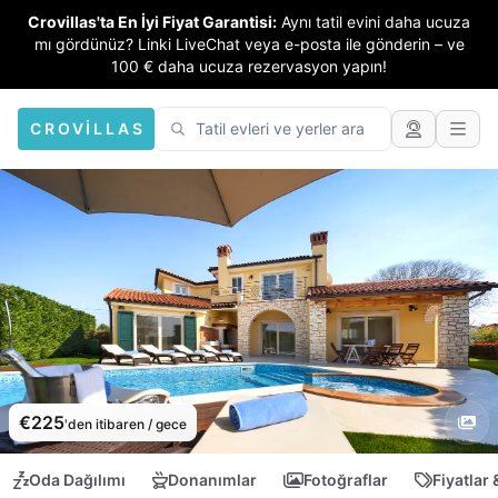
Crovillas'ta En İyi Fiyat Garantisi:
Aynı tatil evini daha ucuza
mı gördünüz? Linki LiveChat veya e-posta ile gönderin – ve
100 € daha ucuza rezervasyon yapın!
CROVILLAS
€225
'den itibaren / gece
Oda Dağılımı
Donanımlar
Fotoğraflar
Fiyatlar 