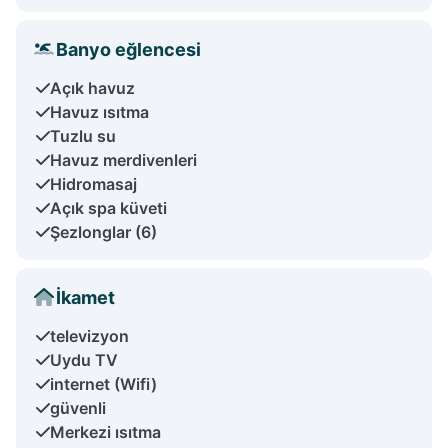
Banyo eğlencesi
Açık havuz
Havuz ısıtma
Tuzlu su
Havuz merdivenleri
Hidromasaj
Açık spa küveti
Şezlonglar (6)
İkamet
televizyon
Uydu TV
internet (Wifi)
güvenli
Merkezi ısıtma