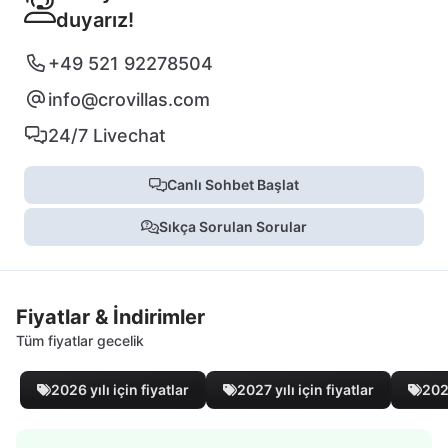
duyarız!
+49 521 92278504
info@crovillas.com
24/7 Livechat
Canlı Sohbet Başlat
Sıkça Sorulan Sorular
Fiyatlar & İndirimler
Tüm fiyatlar gecelik
2026 yılı için fiyatlar
2027 yılı için fiyatlar
2028