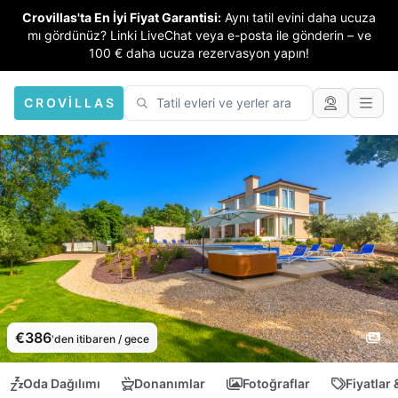
Crovillas'ta En İyi Fiyat Garantisi:
Aynı tatil evini daha ucuza
mı gördünüz? Linki LiveChat veya e-posta ile gönderin – ve
100 € daha ucuza rezervasyon yapın!
CROVILLAS
€386
'den itibaren / gece
Oda Dağılımı
Donanımlar
Fotoğraflar
Fiyatlar 