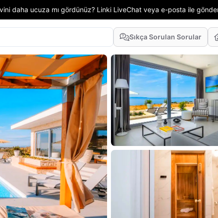
 evini daha ucuza mı gördünüz? Linki LiveChat veya e-posta ile gönd
Sıkça Sorulan Sorular