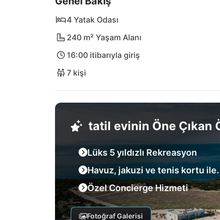
Genel Bakış
Hırvatistan'ın baştan çıkarıcı kıyısında unutu
4 Yatak Odası
240 m² Yaşam Alanı
16:00 itibarıyla giriş
7 kişi
tatil evinin Öne Çıkan Ö
Lüks 5 yıldızlı Rekreasyon
Havuz, jakuzi ve tenis kortu ile.
Özel Concierge Hizmeti
Fotoğraf Galerisi