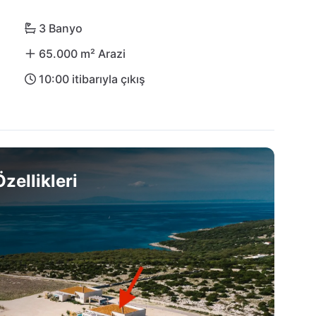
lmaz bir tatil için hayallerinizdeki noktadır!
3 Banyo
65.000 m² Arazi
10:00 itibarıyla çıkış
zellikleri