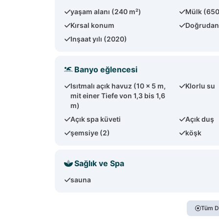
yaşam alanı (240 m²)
Mülk (65
Kırsal konum
Doğrudan
Inşaat yılı (2020)
Banyo eğlencesi
Isıtmalı açık havuz (10 x 5 m,
Klorlu su
mit einer Tiefe von 1,3 bis 1,6
m)
Açık spa küveti
Açık duş
şemsiye (2)
köşk
Sağlık ve Spa
sauna
Tüm D