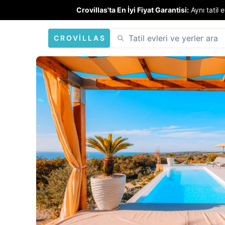
Crovillas'ta En İyi Fiyat Garantisi:
Aynı tatil
CROVILLAS