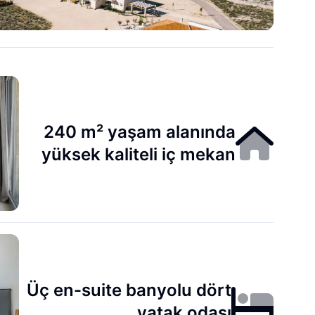
240 m² yaşam alanında
yüksek kaliteli iç mekan
Üç en-suite banyolu dört
yatak odası