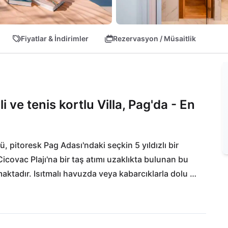
Fiyatlar & İndirimler
Rezervasyon / Müsaitlik
li ve tenis kortlu Villa, Pag'da - En
, pitoresk Pag Adası'ndaki seçkin 5 yıldızlı bir 
icovac Plajı'na bir taş atımı uzaklıkta bulunan bu 
maktadır. Isıtmalı havuzda veya kabarcıklarla dolu 
vdiklerinizi kendi saha tenisinde meydan okumaya 
ir istek yerine getirilmeyecek - yakındaki gurme 
Novalja'nın keşfi. Villa Plant Luxury 2, 