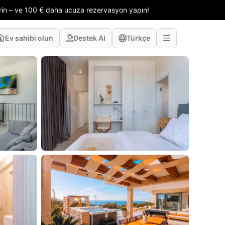
erin – ve 100 € daha ucuza rezervasyon yapın!
Ev sahibi olun
Destek Al
Türkçe