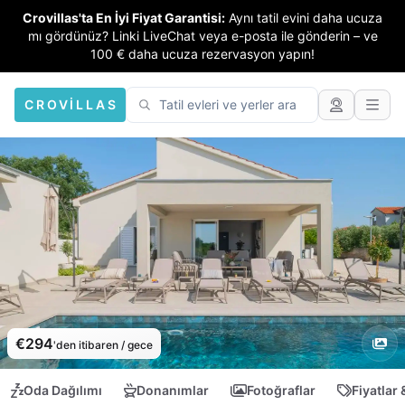
Crovillas'ta En İyi Fiyat Garantisi:
Aynı tatil evini daha ucuza
mı gördünüz? Linki LiveChat veya e-posta ile gönderin – ve
100 € daha ucuza rezervasyon yapın!
CROVILLAS
€294
'den itibaren / gece
Oda Dağılımı
Donanımlar
Fotoğraflar
Fiyatlar 