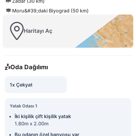
Zadar (30 km)
Moru&#39;daki Biyograd (50 km)
Haritayı Aç
Oda Dağılımı
1x Çekyat
Yatak Odası 1
İki kişilik çift kişilik yatak
1.80m x 2.00m
Bu odanın özel banyosu var