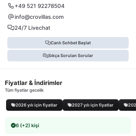
+49 521 92278504
info@crovillas.com
24/7 Livechat
Canlı Sohbet Başlat
Sıkça Sorulan Sorular
Fiyatlar & İndirimler
Tüm fiyatlar gecelik
2026 yılı için fiyatlar
2027 yılı için fiyatlar
2028
6 (+2) kişi