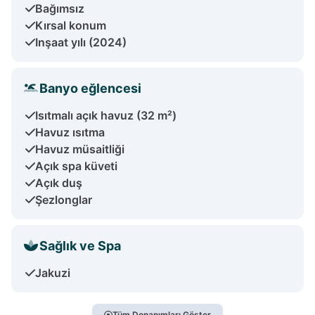
Bağımsız
Kırsal konum
Inşaat yılı (2024)
Banyo eğlencesi
Isıtmalı açık havuz (32 m²)
Havuz ısıtma
Havuz müsaitliği
Açık spa küveti
Açık duş
Şezlonglar
Sağlık ve Spa
Jakuzi
Tüm Donanımları Göster