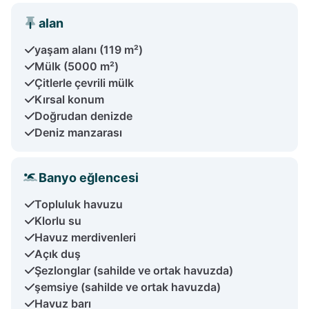
alan
yaşam alanı (119 m²)
Mülk (5000 m²)
Çitlerle çevrili mülk
Kırsal konum
Doğrudan denizde
Deniz manzarası
Banyo eğlencesi
Topluluk havuzu
Klorlu su
Havuz merdivenleri
Açık duş
Şezlonglar (sahilde ve ortak havuzda)
şemsiye (sahilde ve ortak havuzda)
Havuz barı