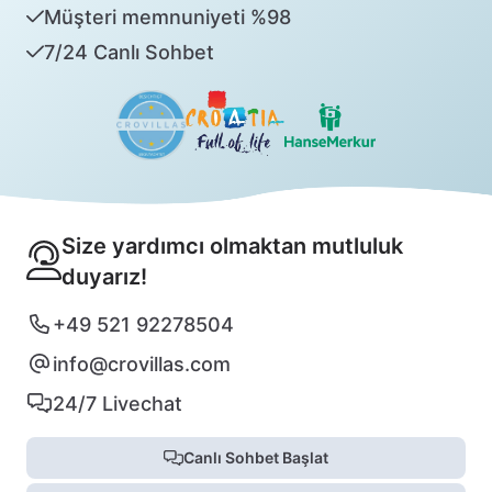
Müşteri memnuniyeti %98
7/24 Canlı Sohbet
Size yardımcı olmaktan mutluluk
duyarız!
+49 521 92278504
info@crovillas.com
24/7 Livechat
Canlı Sohbet Başlat