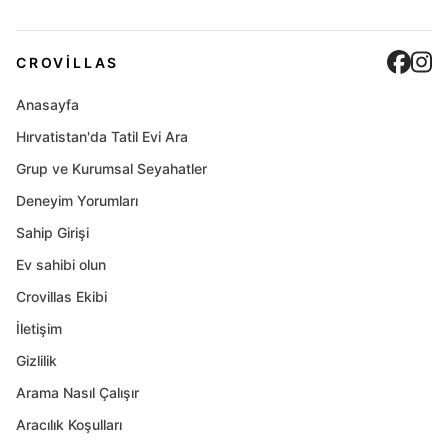
Cro
C
CROVILLAS
Anasayfa
Hırvatistan'da Tatil Evi Ara
Grup ve Kurumsal Seyahatler
Deneyim Yorumları
Sahip Girişi
Ev sahibi olun
Crovillas Ekibi
İletişim
Gizlilik
Arama Nasıl Çalışır
Aracılık Koşulları