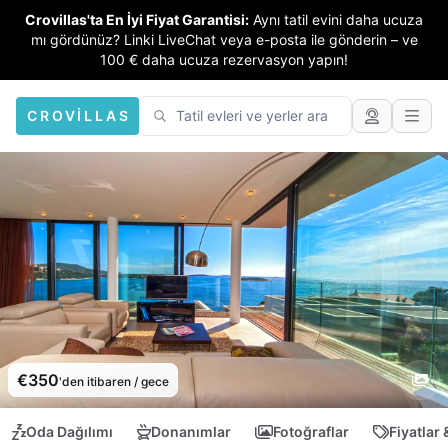
Crovillas'ta En İyi Fiyat Garantisi:
Aynı tatil evini daha ucuza
mı gördünüz? Linki LiveChat veya e-posta ile gönderin – ve
100 € daha ucuza rezervasyon yapın!
CROVILLAS
€350
'den itibaren / gece
Oda Dağılımı
Donanımlar
Fotoğraflar
Fiyatlar 