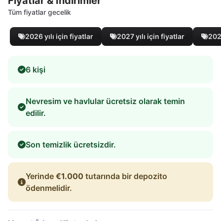
Fiyatlar & İndirimler
Tüm fiyatlar gecelik
2026 yılı için fiyatlar
2027 yılı için fiyatlar
2028
6 kişi
Nevresim ve havlular ücretsiz olarak temin
edilir.
Son temizlik ücretsizdir.
Yerinde
€1.000
tutarında bir depozito
ödenmelidir.