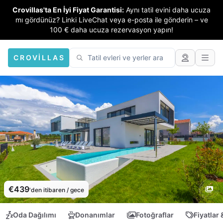
Crovillas'ta En İyi Fiyat Garantisi:
Aynı tatil evini daha ucuza
mı gördünüz? Linki LiveChat veya e-posta ile gönderin – ve
100 € daha ucuza rezervasyon yapın!
CROVILLAS
€439
'den itibaren / gece
Oda Dağılımı
Donanımlar
Fotoğraflar
Fiyatlar 