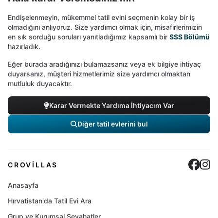
Endişelenmeyin, mükemmel tatil evini seçmenin kolay bir iş
olmadığını anlıyoruz. Size yardımcı olmak için, misafirlerimizin
en sık sorduğu soruları yanıtladığımız kapsamlı bir
SSS Bölümü
hazırladık.
Eğer burada aradığınızı bulamazsanız veya ek bilgiye ihtiyaç
duyarsanız, müşteri hizmetlerimiz size yardımcı olmaktan
mutluluk duyacaktır.
Karar Vermekte Yardıma İhtiyacım Var
Diğer tatil evlerini bul
Cro
C
CROVILLAS
Anasayfa
Hırvatistan'da Tatil Evi Ara
Grup ve Kurumsal Seyahatler