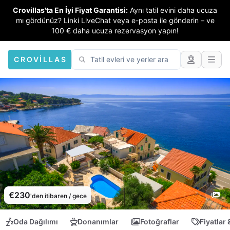
Crovillas'ta En İyi Fiyat Garantisi:
Aynı tatil evini daha ucuza
mı gördünüz? Linki LiveChat veya e-posta ile gönderin – ve
100 € daha ucuza rezervasyon yapın!
CROVILLAS
€230
'den itibaren / gece
Oda Dağılımı
Donanımlar
Fotoğraflar
Fiyatlar 