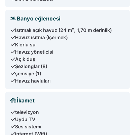
Banyo eğlencesi
Isıtmalı açık havuz (24 m², 1,70 m derinlik)
Havuz ısıtma (İçermek)
Klorlu su
Havuz yöneticisi
Açık duş
Şezlonglar (8)
şemsiye (1)
Havuz havluları
İkamet
televizyon
Uydu TV
Ses sistemi
internet (Wifi)