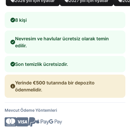
2026 yılı için fiyatlar
2027 yılı için fiyatlar
2028
8 kişi
Nevresim ve havlular ücretsiz olarak temin
edilir.
Son temizlik ücretsizdir.
Yerinde
€500
tutarında bir depozito
ödenmelidir.
Mevcut Ödeme Yöntemleri