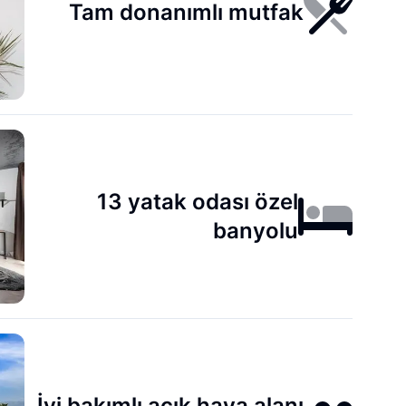
Tam donanımlı mutfak
13 yatak odası özel
banyolu
İyi bakımlı açık hava alanı