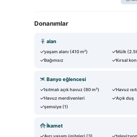
Donanımlar
alan
yaşam alanı (410 m²)
Mülk (2.5
Bağımsız
Kırsal ko
Banyo eğlencesi
Isıtmalı açık havuz (80 m²)
Havuz ısı
Havuz merdivenleri
Açık duş
şemsiye (1)
İkamet
Ayrı yaşam üniteleri (3)
televizyo