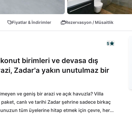
Fiyatlar & İndirimler
Rezervasyon / Müsaitlik
5
rı konut birimleri ve devasa dış
zi, Zadar'a yakın unutulmaz bir
ilmeyen ve geniş bir arazi ve açık havuzla? Villa 
paket, canlı ve tarihi Zadar şehrine sadece birkaç 
unuzun tüm üyelerine hitap etmek için çevre, her 
m deniz severler kendilerini sımsıcak kumsallarda 
r ve gezi severler Zadar'ın tarihi eski şehrini 