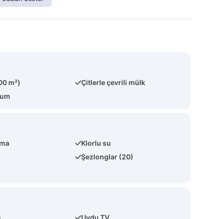
00 m²)
Çitlerle çevrili mülk
num
tma
Klorlu su
Şezlonglar (20)
n
Uydu TV