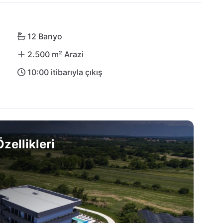
ımada üzerinde yer alan. Bu merkezi konumda 
imanı (ZAD), 19 km sonra ulaşılır.
12 Banyo
2.500 m² Arazi
10:00 itibarıyla çıkış
zellikleri