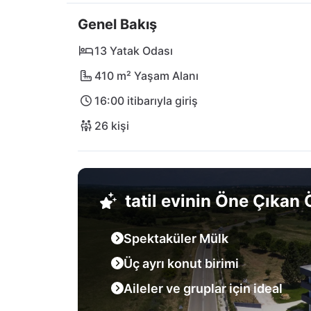
ziyaret edebilir, yeni şehrin önünde bir yar
Genel Bakış
çeşitlilik önemlidir! Zadar Uluslararası Haval
13 Yatak Odası
410 m² Yaşam Alanı
16:00 itibarıyla giriş
26 kişi
tatil evinin Öne Çıkan Ö
Spektaküler Mülk
Üç ayrı konut birimi
Aileler ve gruplar için ideal