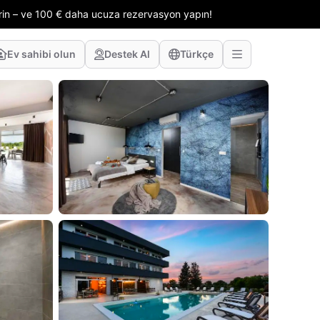
erin – ve 100 € daha ucuza rezervasyon yapın!
Ev sahibi olun
Destek Al
Türkçe