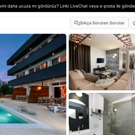
 evini daha ucuza mı gördünüz? Linki LiveChat veya e-posta ile gönd
Sıkça Sorulan Sorular