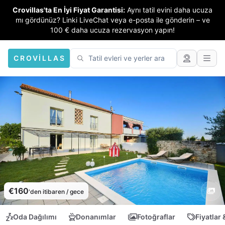
Crovillas'ta En İyi Fiyat Garantisi:
Aynı tatil evini daha ucuza
mı gördünüz? Linki LiveChat veya e-posta ile gönderin – ve
100 € daha ucuza rezervasyon yapın!
CROVILLAS
€160
'den itibaren / gece
Oda Dağılımı
Donanımlar
Fotoğraflar
Fiyatlar 