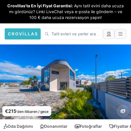
Crovillas'ta En İyi Fiyat Garantisi:
Aynı tatil evini daha ucuza
mı gördünüz? Linki LiveChat veya e-posta ile gönderin – ve
100 € daha ucuza rezervasyon yapın!
CROVILLAS
€215
'den itibaren / gece
Oda Dağılımı
Donanımlar
Fotoğraflar
Fiyatlar 