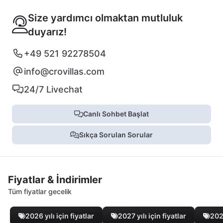
Size yardımcı olmaktan mutluluk
duyarız!
+49 521 92278504
info@crovillas.com
24/7 Livechat
Canlı Sohbet Başlat
Sıkça Sorulan Sorular
Fiyatlar & İndirimler
Tüm fiyatlar gecelik
2026 yılı için fiyatlar
2027 yılı için fiyatlar
2028