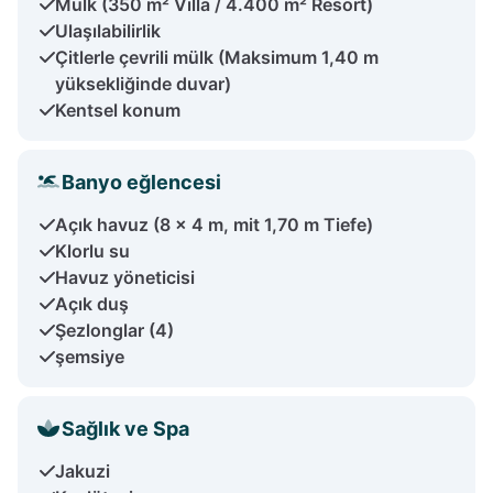
Mülk (350 m² Villa / 4.400 m² Resort)
Ulaşılabilirlik
Çitlerle çevrili mülk (Maksimum 1,40 m
yüksekliğinde duvar)
Kentsel konum
Banyo eğlencesi
Açık havuz (8 x 4 m, mit 1,70 m Tiefe)
Klorlu su
Havuz yöneticisi
Açık duş
Şezlonglar (4)
şemsiye
Sağlık ve Spa
Jakuzi