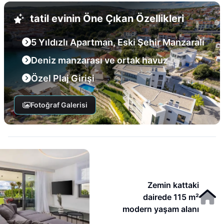
tatil evinin Öne Çıkan Özellikleri
5 Yıldızlı Apartman, Eski Şehir Manzaralı
Deniz manzarası ve ortak havuz
Özel Plaj Girişi
Fotoğraf Galerisi
Zemin kattaki
dairede 115 m²
modern yaşam alanı