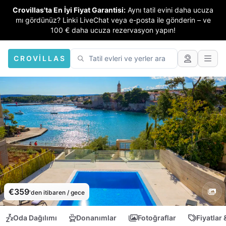
Crovillas'ta En İyi Fiyat Garantisi:
Aynı tatil evini daha ucuza
mı gördünüz? Linki LiveChat veya e-posta ile gönderin – ve
100 € daha ucuza rezervasyon yapın!
CROVILLAS
€359
'den itibaren / gece
Oda Dağılımı
Donanımlar
Fotoğraflar
Fiyatlar 