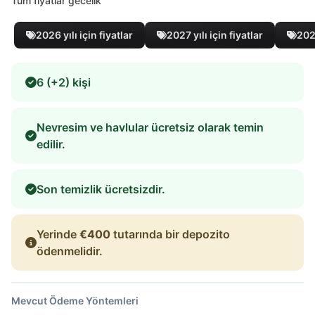
Tüm fiyatlar gecelik
2026 yılı için fiyatlar
2027 yılı için fiyatlar
2028
6 (+2) kişi
Nevresim ve havlular ücretsiz olarak temin
edilir.
Son temizlik ücretsizdir.
Yerinde
€400
tutarında bir depozito
ödenmelidir.
Mevcut Ödeme Yöntemleri