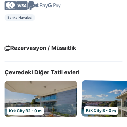
Banka Havalesi
Rezervasyon / Müsaitlik
Çevredeki Diğer Tatil evleri
Krk City B - 0 m
Krk City B2 - 0 m