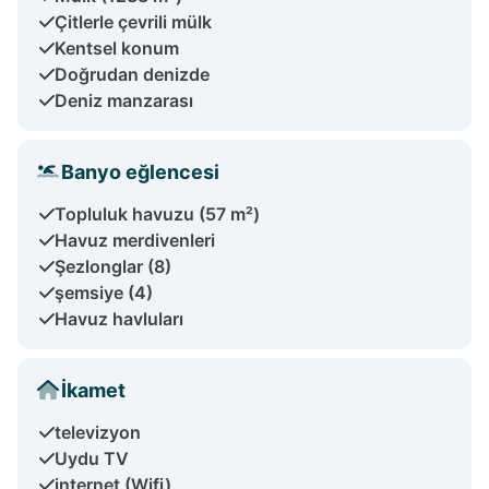
Çitlerle çevrili mülk
Kentsel konum
Doğrudan denizde
Deniz manzarası
Banyo eğlencesi
Topluluk havuzu (57 m²)
Havuz merdivenleri
Şezlonglar (8)
şemsiye (4)
Havuz havluları
İkamet
televizyon
Uydu TV
internet (Wifi)