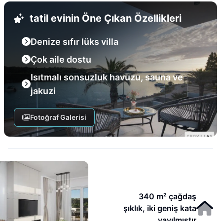
tatil evinin Öne Çıkan Özellikleri
Denize sıfır lüks villa
Çok aile dostu
Isıtmalı sonsuzluk havuzu, sauna ve
jakuzi
Fotoğraf Galerisi
340 m² çağdaş
şıklık, iki geniş kata
yayılmıştır