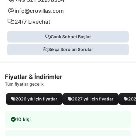
info@crovillas.com
24/7 Livechat
Canlı Sohbet Başlat
Sıkça Sorulan Sorular
Fiyatlar & İndirimler
Tüm fiyatlar gecelik
2026 yılı için fiyatlar
2027 yılı için fiyatlar
2028
10 kişi