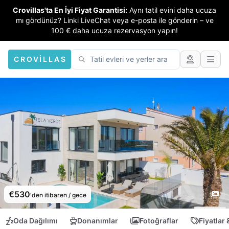
Crovillas'ta En İyi Fiyat Garantisi:
Aynı tatil evini daha ucuza
mı gördünüz? Linki LiveChat veya e-posta ile gönderin – ve
100 € daha ucuza rezervasyon yapın!
CROVILLAS
€530
'den itibaren / gece
Oda Dağılımı
Donanımlar
Fotoğraflar
Fiyatlar 