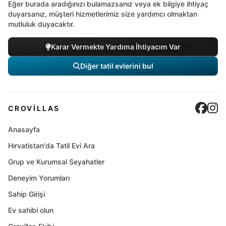
Eğer burada aradığınızı bulamazsanız veya ek bilgiye ihtiyaç
duyarsanız, müşteri hizmetlerimiz size yardımcı olmaktan
mutluluk duyacaktır.
Karar Vermekte Yardıma İhtiyacım Var
Diğer tatil evlerini bul
Cro
C
CROVILLAS
Anasayfa
Hırvatistan'da Tatil Evi Ara
Grup ve Kurumsal Seyahatler
Deneyim Yorumları
Sahip Girişi
Ev sahibi olun