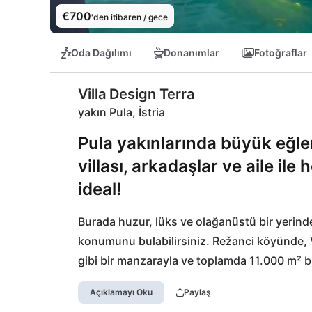
€700
'den itibaren / gece
Oda Dağılımı
Donanımlar
Fotoğraflar
Villa Design Terra
yakın Pula, İstria
Pula yakınlarında büyük eğle
villası, arkadaşlar ve aile ile 
ideal!
Burada huzur, lüks ve olağanüstü bir yerinde 
konumunu bulabilirsiniz. Režanci köyünde, V
gibi bir manzarayla ve toplamda 11.000 m² b
mekanla çevrili durumdasınız. Küçük süpermar
Açıklamayı Oku
Paylaş
bulabilirsiniz, Vodnjan'da daha geniş bir se