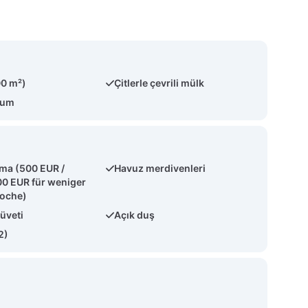
00 m²)
Çitlerle çevrili mülk
num
tma (500 EUR /
Havuz merdivenleri
0 EUR für weniger
Woche)
küveti
Açık duş
2)