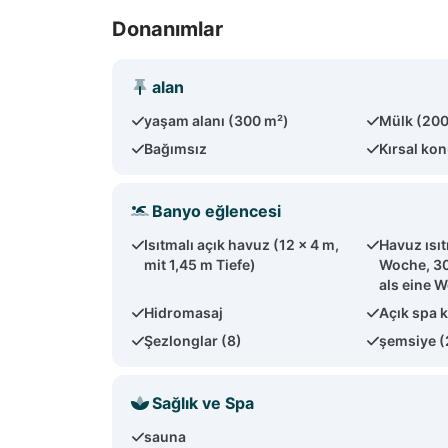
Donanımlar
alan
yaşam alanı (300 m²)
Mülk (20
Bağımsız
Kırsal ko
Banyo eğlencesi
Isıtmalı açık havuz (12 x 4 m,
Havuz ısı
mit 1,45 m Tiefe)
Woche, 30
als eine 
Hidromasaj
Açık spa 
Şezlonglar (8)
şemsiye (
Sağlık ve Spa
sauna