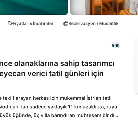
Fiyatlar & İndirimler
Rezervasyon / Müsaitlik
5
nce olanaklarına sahip tasarımcı
heyecan verici tatil günleri için
teklif arayan herkes için mükemmel İstrien tatil 
odnjan'dan sadece yaklaşık 11 km uzaklıkta, rüya 
üyüklüğünde, üç villa barındıran muhteşem bir dış 
ketleri çevrede, özellikle Svetvinčenat'ta (6 km) 
çenek mevcuttur. En yakın plaja 20 km, havaalanına 