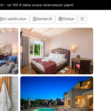
erin – ve 100 € daha ucuza rezervasyon yapın!
Ev sahibi olun
Destek Al
Türkçe